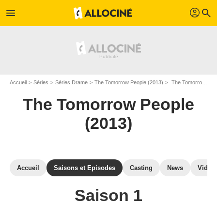
profil
menu
search
Accueil
Séries
Séries Drame
The Tomorrow People (2013)
The Tomorrow People (2013) : Episodes de la saison 1
The Tomorrow People
(2013)
Accueil
Saisons et Episodes
Casting
News
Vidéo
Saison 1