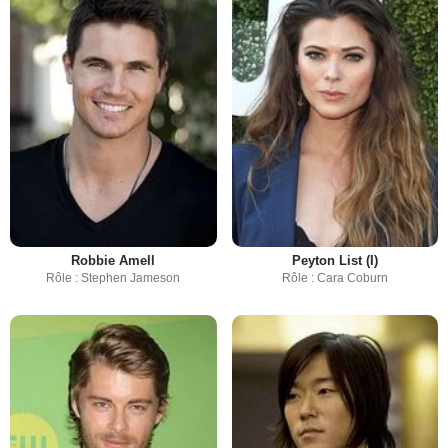
Robbie Amell
Peyton List (I)
Rôle : Stephen Jameson
Rôle : Cara Coburn