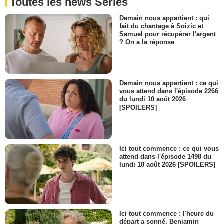
Toutes les news Séries
- 1 Episode :
13
Jared Ager-Foster
Demain nous appartient : qui
Jedikiah jeune
fait du chantage à Soizic et
Samuel pour récupérer l'argent
- 1 Episode :
17
? On a la réponse
Kurt Evans
Agent Veras
- 1 Episode :
19
Derek Klena
Demain nous appartient : ce qui
Dylan
vous attend dans l'épisode 2266
- 1 Episode :
1
du lundi 10 août 2026
[SPOILERS]
Dalila Bela
La soeur de Cara
- 1 Episode :
3
Hiro Kanagawa
Ici tout commence : ce qui vous
Corbin
attend dans l'épisode 1498 du
- 1 Episode :
5
lundi 10 août 2026 [SPOILERS]
Natasha Gayle
Sandy
- 1 Episode :
6
Chloe Babcook
Jenny
Ici tout commence : l'heure du
- 1 Episode :
7
départ a sonné, Benjamin