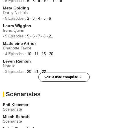
- 6 Episodes :
6
-
8
-
9
-
10
-
11
-
16
Meta Golding
Darcy Nichols
- 5 Episodes :
2
-
3
-
4
-
5
-
6
Laura Wiggins
Irene Quinn
- 5 Episodes :
5
-
6
-
7
-
8
-
21
Madeleine Arthur
Charlotte Taylor
- 4 Episodes :
10
-
11
-
15
-
20
Leven Rambin
Natalie
- 3 Episodes :
20
-
21
-
22
Voir la liste complète
Mitchell Kummen
John jeune
Scénaristes
- 3 Episodes :
4
-
12
-
22
Nick Eversman
Phil Klemmer
Kurt Rundle
Scénariste
- 2 Episodes :
2
-
5
Micah Schraft
Nicholas Young
Scénariste
Dr. Aldus Crick