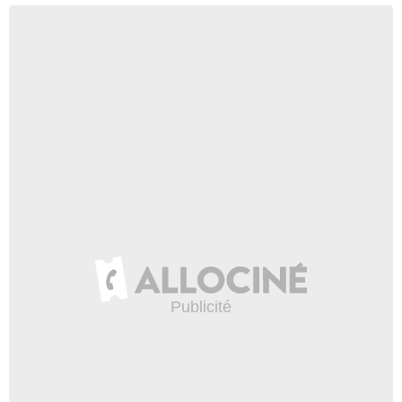
Michael Jonsson
Kyle
- 1 Episode :
6
Max Chadburn
Pauline
- 1 Episode :
7
Ty Olsson
Errol
- 1 Episode :
10
Raphael Kepinski
Alexei
- 1 Episode :
14
Don Lew
Ling
- 1 Episode :
16
Aaron Hance
Stephen jeune
- 1 Episode :
1
Bernadette Beck
Teller
- 1 Episode :
2
Deni DeLory