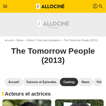
profil
menu
search
Accueil
Séries
Séries TV les plus populaires
The Tomorrow People (2013)
The 
The Tomorrow People
(2013)
Accueil
Saisons et Episodes
Casting
News
Vidéo
Acteurs et actrices