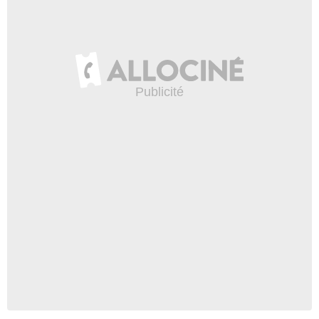
- 1 Episode :
11
Elisabeth Rosen
Agent Mills
- 1 Episode :
12
Andrew Wheeler
Juge Fairbanks
- 1 Episode :
16
Daniel Boileau
Barry
- 1 Episode :
21
Ingrid Torrance
Mme Rundle
- 1 Episode :
2
Bryce Hodgson
Simon
- 1 Episode :
3
Sean Mahaffey
Rory
- 1 Episode :
7
Yuki Morita
Eliza