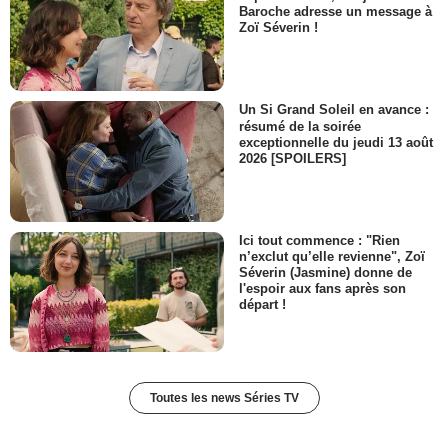
Baroche adresse un message à
David Bloom
Zoï Séverin !
Dr. Lehrman
- 1 Episode :
13
Raresh DiMofte
Sasha
Un Si Grand Soleil en avance :
- 1 Episode :
14
résumé de la soirée
exceptionnelle du jeudi 13 août
Ryan Beil
2026 [SPOILERS]
Avery
- 1 Episode :
16
Haig Sutherland
Jonah
Ici tout commence : "Rien
- 1 Episode :
22
n’exclut qu’elle revienne", Zoï
Allison Thomas Lee
Séverin (Jasmine) donne de
Mlle D'amico
l'espoir aux fans après son
- 1 Episode :
1
départ !
Nicholas Carella
Harold
- 1 Episode :
2
Mathias Retamal
Toutes les news Séries TV
Mark Menendez
- 1 Episode :
5