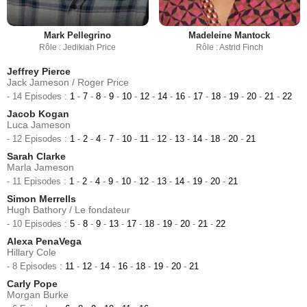
Mark Pellegrino
Madeleine Mantock
Rôle : Jedikiah Price
Rôle : Astrid Finch
Jeffrey Pierce
Jack Jameson / Roger Price
- 14 Episodes :
1
-
7
-
8
-
9
-
10
-
12
-
14
-
16
-
17
-
18
-
19
-
20
-
21
-
22
Jacob Kogan
Luca Jameson
- 12 Episodes :
1
-
2
-
4
-
7
-
10
-
11
-
12
-
13
-
14
-
18
-
20
-
21
Sarah Clarke
Marla Jameson
- 11 Episodes :
1
-
2
-
4
-
9
-
10
-
12
-
13
-
14
-
19
-
20
-
21
Simon Merrells
Hugh Bathory / Le fondateur
- 10 Episodes :
5
-
8
-
9
-
13
-
17
-
18
-
19
-
20
-
21
-
22
Alexa PenaVega
Hillary Cole
- 8 Episodes :
11
-
12
-
14
-
16
-
18
-
19
-
20
-
21
Carly Pope
Morgan Burke