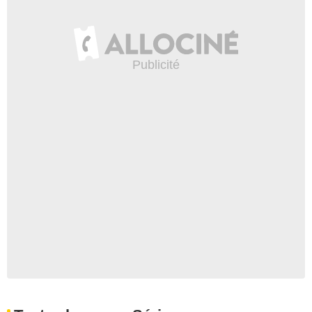
Vaughn
- 1 Episode :
2
Al Sapienza
Dennis Coburn
- 1 Episode :
3
Lyndon Smith
Mallory
- 1 Episode :
16
Wesley Taylor
Monty le Magnifique
- 1 Episode :
18
Jeffrey Pierce
Jack Jameson
- 1 Episode :
2
Connor Dunn
Killian jeune
- 1 Episode :
4
Emily Fonda
Trixie
- 1 Episode :
6
Reese Alexander
Henry Finch