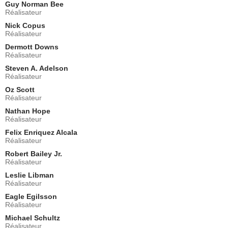
Guy Norman Bee
Doug Abrahams
Réalisateur
Shérif
Nick Copus
- 1 Episode :
3
Réalisateur
Jason Dohring
Killian McCrane
Dermott Downs
Réalisateur
- 1 Episode :
4
Steven A. Adelson
Jarod Joseph
Réalisateur
Juergens
- 1 Episode :
7
Oz Scott
Réalisateur
Andrew Stewart-Jones
Damian
Nathan Hope
Réalisateur
- 1 Episode :
1
Felix Enriquez Alcala
Burkely Duffield
Réalisateur
Tyler Miller
- 1 Episode :
3
Robert Bailey Jr.
Réalisateur
Dagan Nish
Bryce
Leslie Libman
Réalisateur
- 1 Episode :
5
Aeriel Miranda
Eagle Egilsson
Piper Nichols
Réalisateur
- 1 Episode :
6
Michael Schultz
Réalisateur
Shamier Anderson