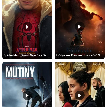
Spider-Man: Brand New Day Bande-annonce VO STFR
L'Odyssée Bande-annonce VO STFR