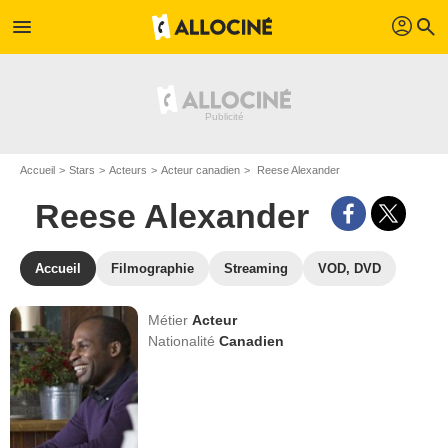
profil
menu
search
Accueil
Stars
Acteurs
Acteur canadien
Reese Alexander
Reese Alexander
Accueil
Filmographie
Streaming
VOD, DVD
Métier
Acteur
Nationalité
Canadien