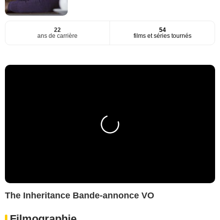
22
54
ans de carrière
films et séries tournés
The Inheritance Bande-annonce VO
Filmographie