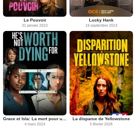
Le Pouvoir
Lucky Hank
31 janvier 2023
19 septembre 2023
Grace et Isla: La mort pour un garçon
La disparue de Yellowstone
4 mars 2024
5 février 2026