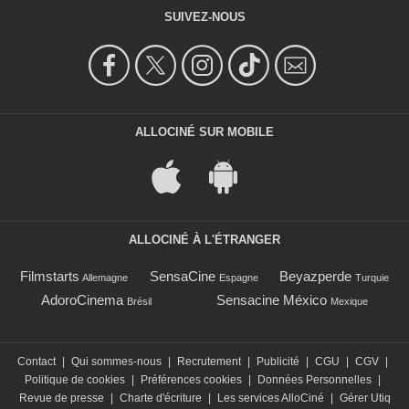
SUIVEZ-NOUS
ALLOCINÉ SUR MOBILE
ALLOCINÉ À L'ÉTRANGER
Filmstarts
SensaCine
Beyazperde
Allemagne
Espagne
Turquie
AdoroCinema
Sensacine México
Brésil
Mexique
Contact
|
Qui sommes-nous
|
Recrutement
|
Publicité
|
CGU
|
CGV
|
Politique de cookies
|
Préférences cookies
|
Données Personnelles
|
Revue de presse
|
Charte d'écriture
|
Les services AlloCiné
|
Gérer Utiq