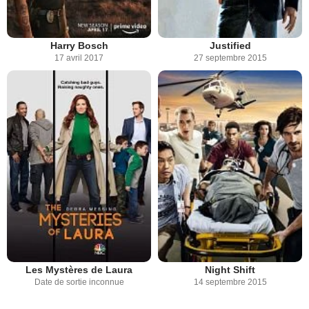
Harry Bosch
Justified
17 avril 2017
27 septembre 2015
Les Mystères de Laura
Night Shift
Date de sortie inconnue
14 septembre 2015