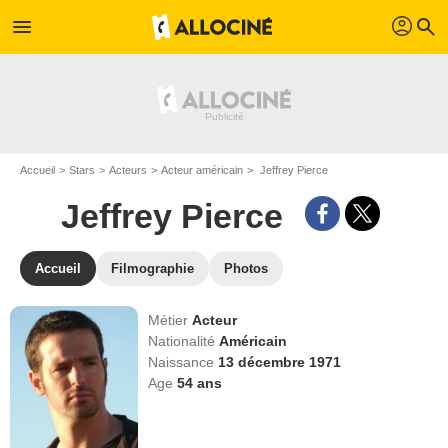
profil
menu
search
Accueil
Stars
Acteurs
Acteur américain
Jeffrey Pierce
Jeffrey Pierce
Accueil
Filmographie
Photos
Métier
Acteur
Nationalité
Américain
Naissance
13 décembre 1971
Age
54
ans