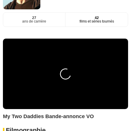
27
42
ans de carrière
films et séries tournés
My Two Daddies Bande-annonce VO
Filmographie