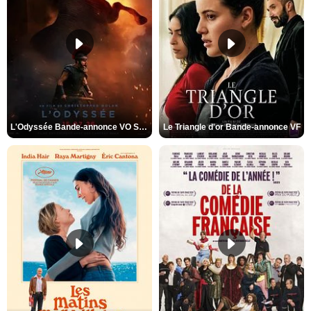
L'Odyssée Bande-annonce VO STFR
Le Triangle d'or Bande-annonce VF