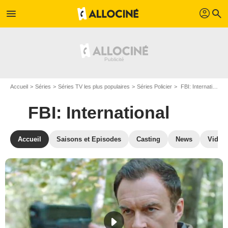
profil
menu
search
Accueil
Séries
Séries TV les plus populaires
Séries Policier
FBI: International
FBI: International
Accueil
Saisons et Episodes
Casting
News
Vidéo