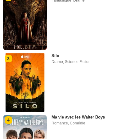
Fantastique
,
Drame
Silo
3
Drame
,
Science Fiction
Ma vie avec les Walter Boys
4
Romance
,
Comédie