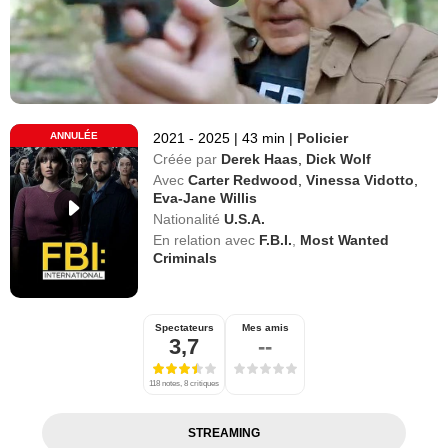
ANNULÉE
2021 - 2025
|
43 min
|
Policier
Créée par
Derek Haas
,
Dick Wolf
Avec
Carter Redwood
,
Vinessa Vidotto
,
Eva-Jane Willis
Nationalité
U.S.A.
En relation avec
F.B.I.
,
Most Wanted
Criminals
Spectateurs
Mes amis
3,7
--
118 notes, 8 critiques
STREAMING