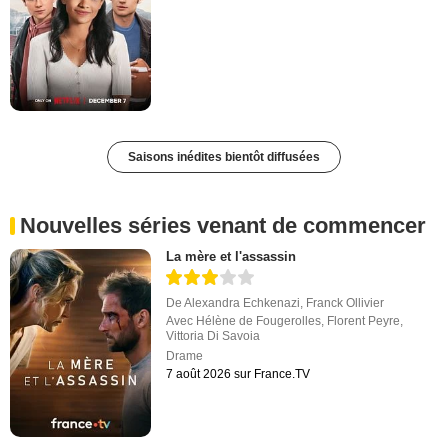
Saisons inédites bientôt diffusées
Nouvelles séries venant de commencer
La mère et l'assassin
De
Alexandra Echkenazi
,
Franck Ollivier
Avec
Hélène de Fougerolles
,
Florent Peyre
,
Vittoria Di Savoia
Drame
7 août 2026 sur France.TV