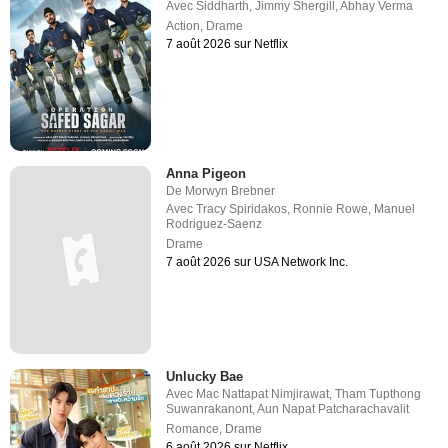
Avec
Siddharth
,
Jimmy Shergill
,
Abhay Verma
Action
,
Drame
7 août 2026 sur Netflix
Anna Pigeon
De
Morwyn Brebner
Avec
Tracy Spiridakos
,
Ronnie Rowe
,
Manuel
Rodriguez-Saenz
Drame
7 août 2026 sur USA Network Inc.
Unlucky Bae
Avec
Mac Nattapat Nimjirawat
,
Tham Tupthong
Suwanrakanont
,
Aun Napat Patcharachavalit
Romance
,
Drame
6 août 2026 sur Netflix