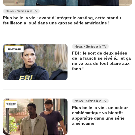
News - Séries à la TV
Plus belle la vie : avant d'intégrer le casting, cette star du
feuilleton a joué dans une grosse série américaine !
News - Séries à la TV
FBI : le sort de deux séries
de la franchise révélé... et ça
ne va pas du tout plaire aux
fans !
News - Séries à la TV
Plus belle la vie : un acteur
emblématique va bientôt
apparaître dans une série
américaine