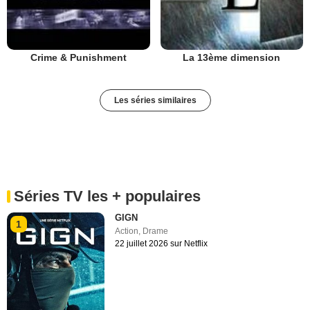
Crime & Punishment
La 13ème dimension
Les séries similaires
Séries TV les + populaires
GIGN
1
Action
,
Drame
22 juillet 2026 sur Netflix