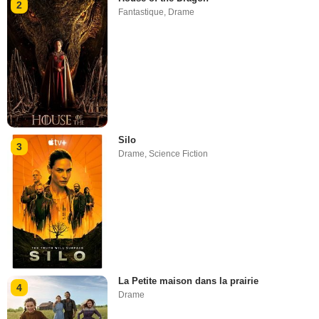
2
Fantastique
,
Drame
Silo
3
Drame
,
Science Fiction
La Petite maison dans la prairie
4
Drame