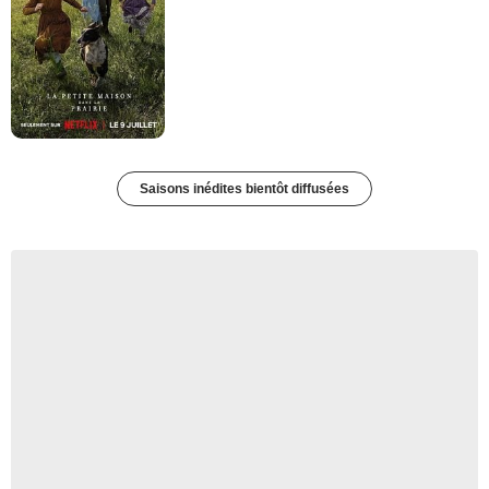
Saisons inédites bientôt diffusées