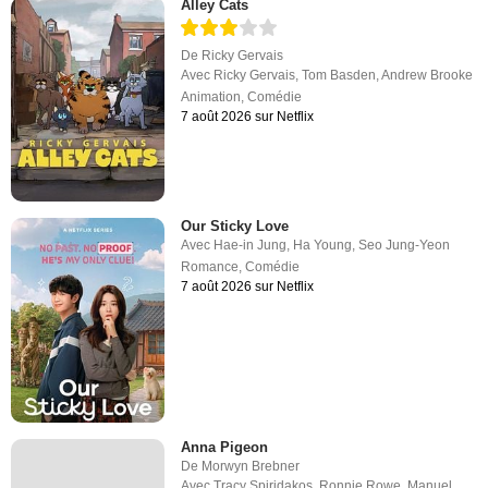
Alley Cats
De
Ricky Gervais
Avec
Ricky Gervais
,
Tom Basden
,
Andrew Brooke
Animation
,
Comédie
7 août 2026 sur Netflix
Our Sticky Love
Avec
Hae-in Jung
,
Ha Young
,
Seo Jung-Yeon
Romance
,
Comédie
7 août 2026 sur Netflix
Anna Pigeon
De
Morwyn Brebner
Avec
Tracy Spiridakos
,
Ronnie Rowe
,
Manuel