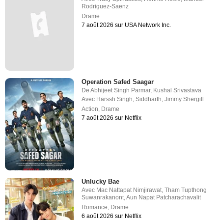
Rodriguez-Saenz
Drame
7 août 2026 sur USA Network Inc.
Operation Safed Saagar
De
Abhijeet Singh Parmar
,
Kushal Srivastava
Avec
Harssh Singh
,
Siddharth
,
Jimmy Shergill
Action
,
Drame
7 août 2026 sur Netflix
Unlucky Bae
Avec
Mac Nattapat Nimjirawat
,
Tham Tupthong
Suwanrakanont
,
Aun Napat Patcharachavalit
Romance
,
Drame
6 août 2026 sur Netflix