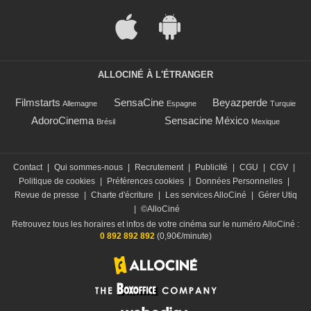
ALLOCINÉ À L'ÉTRANGER
Filmstarts
SensaCine
Beyazperde
Allemagne
Espagne
Turquie
AdoroCinema
Sensacine México
Brésil
Mexique
Contact
|
Qui sommes-nous
|
Recrutement
|
Publicité
|
CGU
|
CGV
|
Politique de cookies
|
Préférences cookies
|
Données Personnelles
|
Revue de presse
|
Charte d'écriture
|
Les services AlloCiné
|
Gérer Utiq
|
©AlloCiné
Retrouvez tous les horaires et infos de votre cinéma sur le numéro AlloCiné :
0 892 892 892
(0,90€/minute)