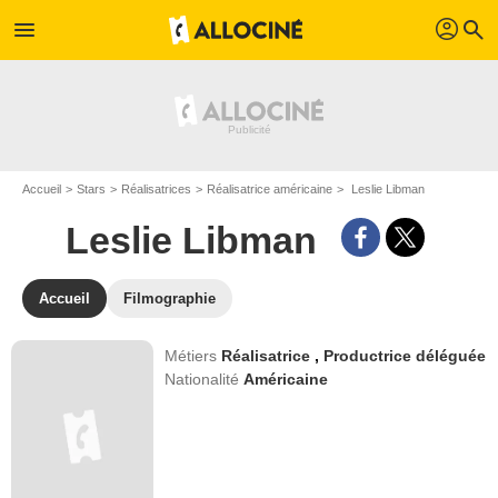
profil
menu
search
Accueil
Stars
Réalisatrices
Réalisatrice américaine
Leslie Libman
Leslie Libman
Accueil
Filmographie
Métiers
Réalisatrice
,
Productrice déléguée
Nationalité
Américaine