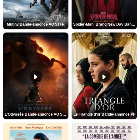
Mutiny Bande-annonce VO STFR
Spider-Man: Brand New Day Bande-annonce VO STFR
L'Odyssée Bande-annonce VO STFR
Le Triangle d'or Bande-annonce VF