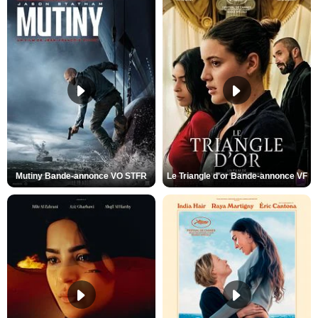
Mutiny Bande-annonce VO STFR
Le Triangle d'or Bande-annonce VF