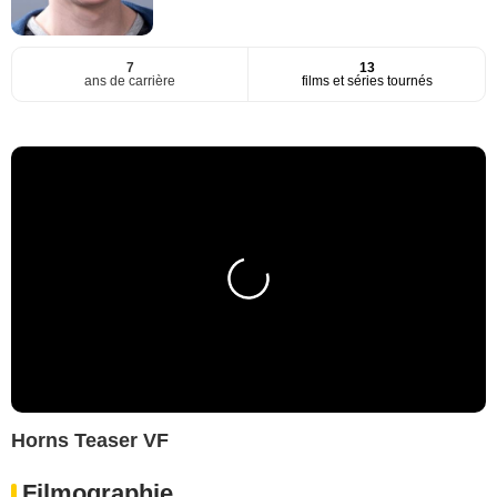
7
13
ans de carrière
films et séries tournés
Horns Teaser VF
Filmographie