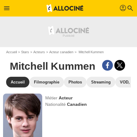
profil
menu
search
Accueil
Stars
Acteurs
Acteur canadien
Mitchell Kummen
Mitchell Kummen
Accueil
Filmographie
Photos
Streaming
VOD, DV
Métier
Acteur
Nationalité
Canadien