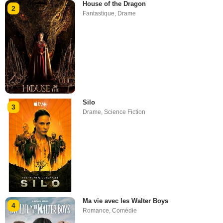
House of the Dragon
2
Fantastique
,
Drame
Silo
3
Drame
,
Science Fiction
Ma vie avec les Walter Boys
4
Romance
,
Comédie