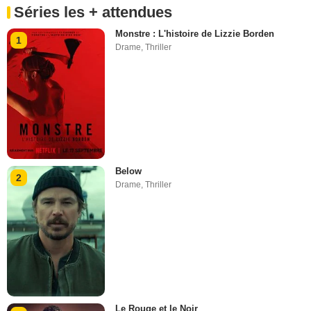
Séries les + attendues
Monstre : L'histoire de Lizzie Borden
1
Drame
,
Thriller
Below
2
Drame
,
Thriller
Le Rouge et le Noir