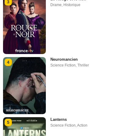
3
Drame
,
Historique
Neuromancien
4
Science Fiction
,
Thriller
Lanterns
5
Science Fiction
,
Action