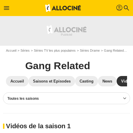
profil
menu
search
Accueil
Séries
Séries TV les plus populaires
Séries Drame
Gang Related
Vid
Gang Related
Accueil
Saisons et Episodes
Casting
News
Vidéo
Toutes les saisons
Vidéos de la saison 1