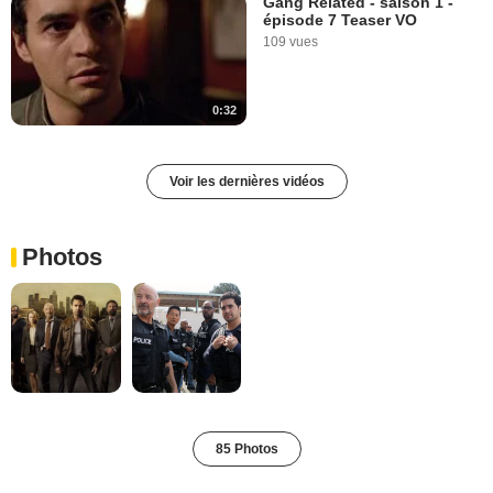
Gang Related - saison 1 -
épisode 7 Teaser VO
109 vues
0:32
Voir les dernières vidéos
Photos
85 Photos