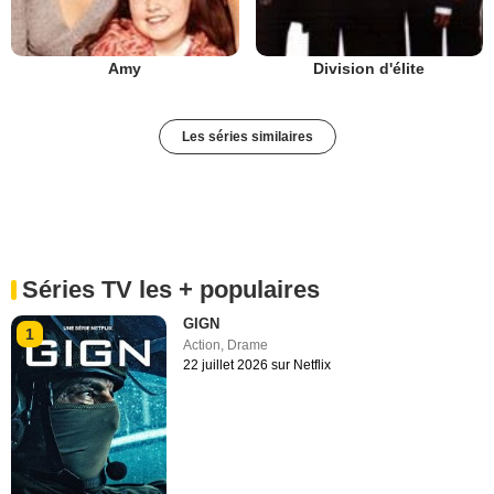
Amy
Division d'élite
Les séries similaires
Séries TV les + populaires
GIGN
1
Action
,
Drame
22 juillet 2026 sur Netflix