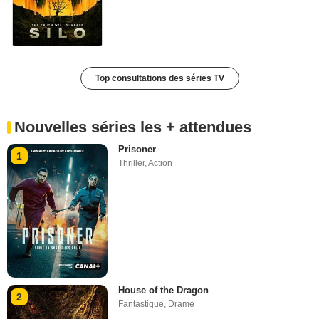
Top consultations des séries TV
Nouvelles séries les + attendues
Prisoner
1
Thriller
,
Action
House of the Dragon
2
Fantastique
,
Drame