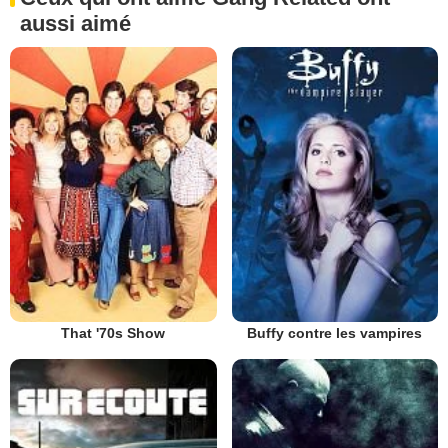
aussi aimé
That '70s Show
Buffy contre les vampires