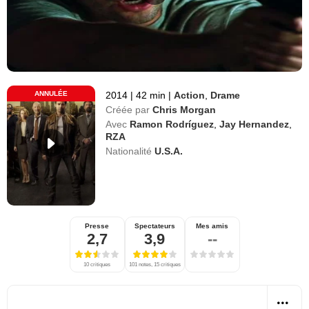
ANNULÉE
2014
|
42 min
|
Action
,
Drame
Créée par
Chris Morgan
Avec
Ramon Rodríguez
,
Jay Hernandez
,
RZA
Nationalité
U.S.A.
Presse
Spectateurs
Mes amis
2,7
3,9
--
10 critiques
101 notes, 15 critiques