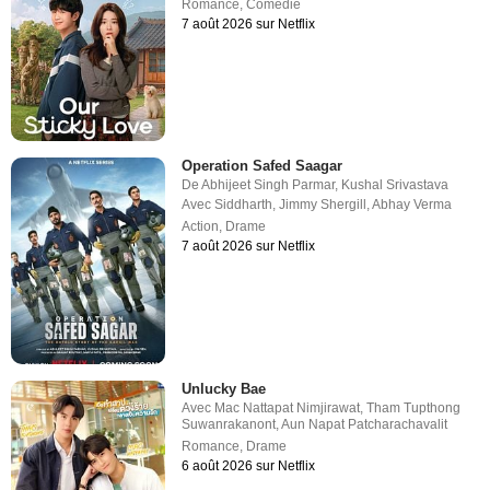
Romance
,
Comédie
7 août 2026 sur Netflix
Operation Safed Saagar
De
Abhijeet Singh Parmar
,
Kushal Srivastava
Avec
Siddharth
,
Jimmy Shergill
,
Abhay Verma
Action
,
Drame
7 août 2026 sur Netflix
Unlucky Bae
Avec
Mac Nattapat Nimjirawat
,
Tham Tupthong
Suwanrakanont
,
Aun Napat Patcharachavalit
Romance
,
Drame
6 août 2026 sur Netflix