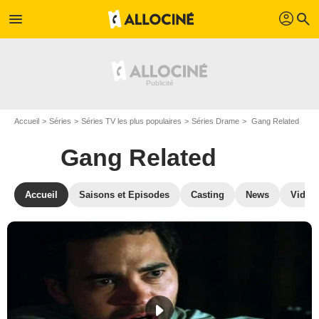
profil
menu
search
Accueil
Séries
Séries TV les plus populaires
Séries Drame
Gang Related
Gang Related
Accueil
Saisons et Episodes
Casting
News
Vidéo