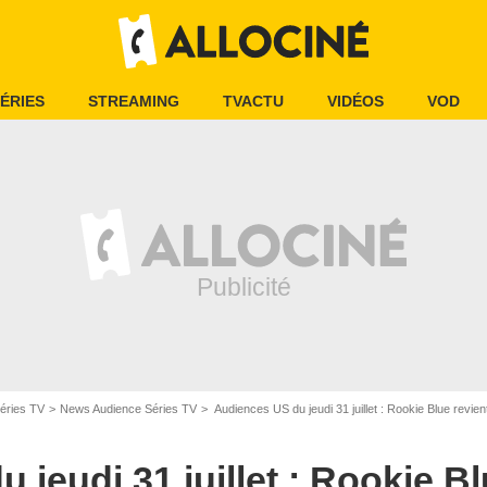
ÉRIES
STREAMING
TVACTU
VIDÉOS
VOD
éries TV
News Audience Séries TV
Audiences US du jeudi 31 juillet : Rookie Blue revi
jeudi 31 juillet : Rookie Bl