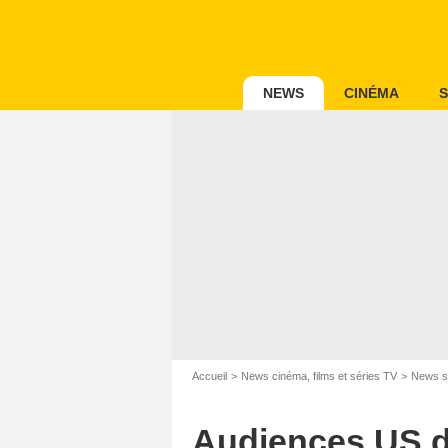
NEWS
CINÉMA
S
Accueil
News cinéma, films et séries TV
News s
Audiences US du 