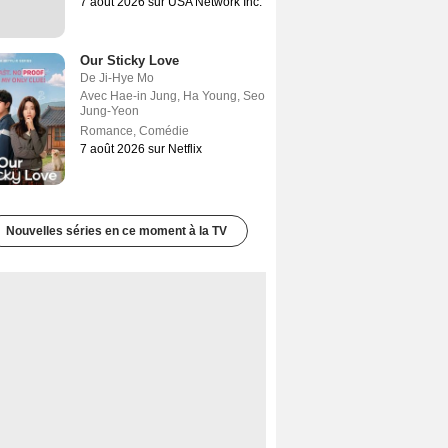
7 août 2026 sur USA Network Inc.
Our Sticky Love
De
Ji-Hye Mo
Avec
Hae-in Jung
,
Ha Young
,
Seo
Jung-Yeon
Romance
,
Comédie
7 août 2026 sur Netflix
Nouvelles séries en ce moment à la TV