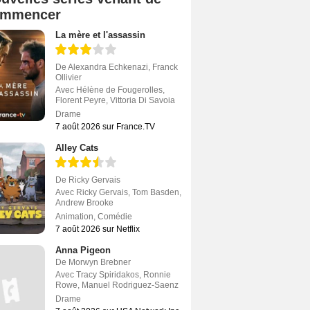
ommencer
La mère et l'assassin
De
Alexandra Echkenazi
,
Franck
Ollivier
Avec
Hélène de Fougerolles
,
Florent Peyre
,
Vittoria Di Savoia
Drame
7 août 2026 sur France.TV
Alley Cats
De
Ricky Gervais
Avec
Ricky Gervais
,
Tom Basden
,
Andrew Brooke
Animation
,
Comédie
7 août 2026 sur Netflix
Anna Pigeon
De
Morwyn Brebner
Avec
Tracy Spiridakos
,
Ronnie
Rowe
,
Manuel Rodriguez-Saenz
Drame