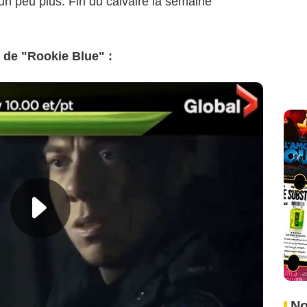
 un peu plus. Fin du calvaire la semaine
 de "Rookie Blue" :
No