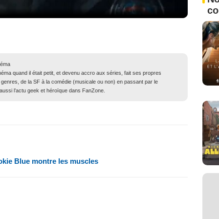
c
néma
ma quand il était petit, et devenu accro aux séries, fait ses propres
genres, de la SF à la comédie (musicale ou non) en passant par le
ue aussi l’actu geek et héroïque dans FanZone.
okie Blue montre les muscles