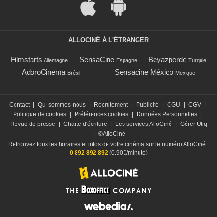
ALLOCINÉ À L'ÉTRANGER
Filmstarts
SensaCine
Beyazperde
Allemagne
Espagne
Turquie
AdoroCinema
Sensacine México
Brésil
Mexique
Contact
|
Qui sommes-nous
|
Recrutement
|
Publicité
|
CGU
|
CGV
|
Politique de cookies
|
Préférences cookies
|
Données Personnelles
|
Revue de presse
|
Charte d'écriture
|
Les services AlloCiné
|
Gérer Utiq
|
©AlloCiné
Retrouvez tous les horaires et infos de votre cinéma sur le numéro AlloCiné :
0 892 892 892
(0,90€/minute)