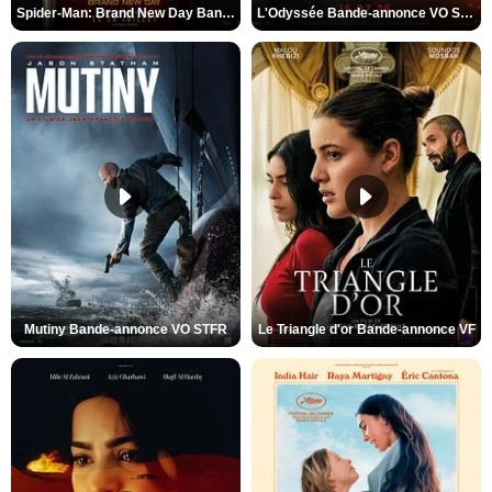
Spider-Man: Brand New Day Bande-annonce VO STFR
L'Odyssée Bande-annonce VO STFR
Mutiny Bande-annonce VO STFR
Le Triangle d'or Bande-annonce VF