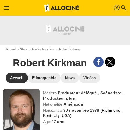
profil
menu
search
Accueil
Stars
Toutes les stars
Robert Kirkman
Robert Kirkman
Accueil
Filmographie
News
Vidéos
Métiers
Producteur délégué
,
Scénariste
,
Producteur
plus
Nationalité
Américain
Naissance
30 novembre 1978
(Richmond,
Kentucky, USA)
Age
47
ans