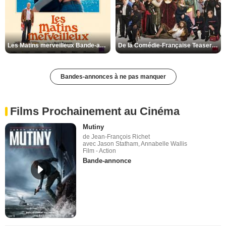
Les Matins merveilleux Bande-annonce VF
De la Comédie-Française Teaser VF
Bandes-annonces à ne pas manquer
Films Prochainement au Cinéma
Mutiny
de Jean-François Richet
avec Jason Statham, Annabelle Wallis
Film - Action
Bande-annonce