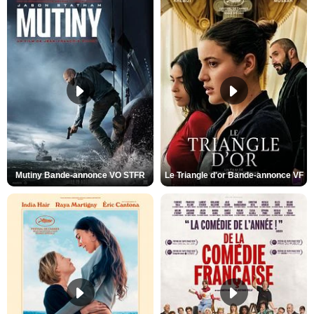
Mutiny Bande-annonce VO STFR
Le Triangle d'or Bande-annonce VF