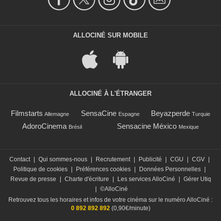
ALLOCINÉ SUR MOBILE
ALLOCINÉ À L'ÉTRANGER
Filmstarts
SensaCine
Beyazperde
Allemagne
Espagne
Turquie
AdoroCinema
Sensacine México
Brésil
Mexique
Contact
|
Qui sommes-nous
|
Recrutement
|
Publicité
|
CGU
|
CGV
|
Politique de cookies
|
Préférences cookies
|
Données Personnelles
|
Revue de presse
|
Charte d'écriture
|
Les services AlloCiné
|
Gérer Utiq
|
©AlloCiné
Retrouvez tous les horaires et infos de votre cinéma sur le numéro AlloCiné :
0 892 892 892
(0,90€/minute)