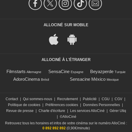
ALLOCINÉ SUR MOBILE
ALLOCINÉ À L'ÉTRANGER
Filmstarts
SensaCine
Beyazperde
Allemagne
Espagne
Turquie
AdoroCinema
Sensacine México
Brésil
Mexique
Contact
|
Qui sommes-nous
|
Recrutement
|
Publicité
|
CGU
|
CGV
|
Politique de cookies
|
Préférences cookies
|
Données Personnelles
|
Revue de presse
|
Charte d'écriture
|
Les services AlloCiné
|
Gérer Utiq
|
©AlloCiné
Retrouvez tous les horaires et infos de votre cinéma sur le numéro AlloCiné :
0 892 892 892
(0,90€/minute)