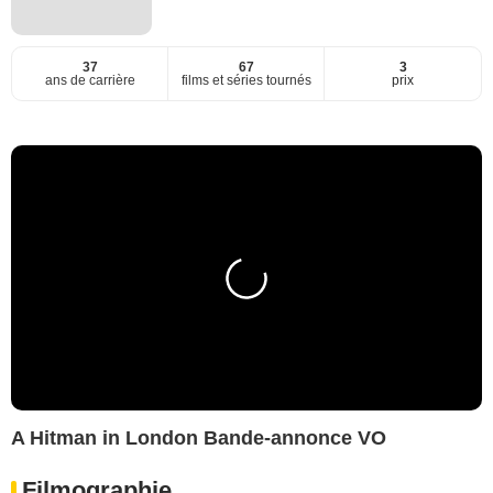
37
67
3
ans de carrière
films et séries tournés
prix
A Hitman in London Bande-annonce VO
Filmographie