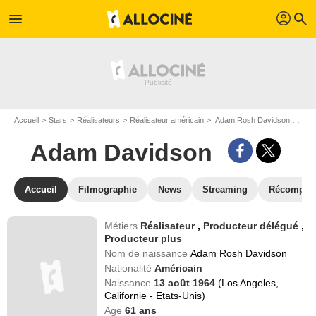
profil
menu
search
Accueil
Stars
Réalisateurs
Réalisateur américain
Adam Rosh Davidson dit Adam Davidson
Adam Davidson
Accueil
Filmographie
News
Streaming
Récompen
Métiers
Réalisateur
,
Producteur délégué
,
Producteur
plus
Nom de naissance
Adam Rosh Davidson
Nationalité
Américain
Naissance
13 août 1964
(Los Angeles,
Californie - Etats-Unis)
Age
61
ans