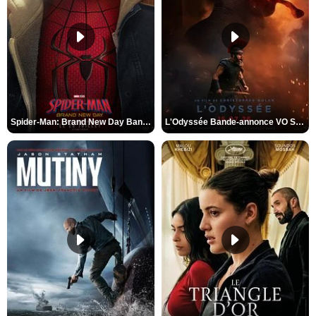
Spider-Man: Brand New Day Bande-annonce VO STFR
L'Odyssée Bande-annonce VO STFR