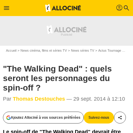
profil
menu
search
Accueil
News cinéma, films et séries TV
News séries TV
Actus Tournage Séries TV
"The Walking Dead" : quels
seront les personnages du
spin-off ?
Par
Thomas Destouches
— 29 sept. 2014 à 12:10
Ajoutez Allociné à vos sources préférées
Suivez-nous
Partag
AMC
Le spin-off de "The Walking Dead" devrait être