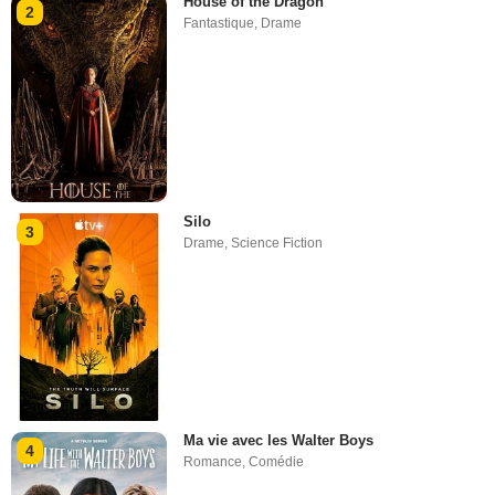
House of the Dragon
2
Fantastique
,
Drame
Silo
3
Drame
,
Science Fiction
Ma vie avec les Walter Boys
4
Romance
,
Comédie