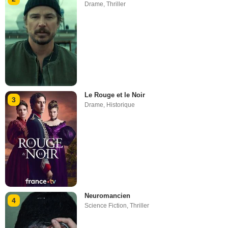
Drame
,
Thriller
Le Rouge et le Noir
3
Drame
,
Historique
Neuromancien
4
Science Fiction
,
Thriller