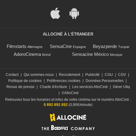
ALLOCINÉ À L'ÉTRANGER
Filmstarts
SensaCine
Beyazperde
Allemagne
Espagne
Turquie
AdoroCinema
Sensacine México
Brésil
Mexique
Contact
|
Qui sommes-nous
|
Recrutement
|
Publicité
|
CGU
|
CGV
|
Politique de cookies
|
Préférences cookies
|
Données Personnelles
|
Revue de presse
|
Charte d'écriture
|
Les services AlloCiné
|
Gérer Utiq
|
©AlloCiné
Retrouvez tous les horaires et infos de votre cinéma sur le numéro AlloCiné :
0 892 892 892
(0,90€/minute)