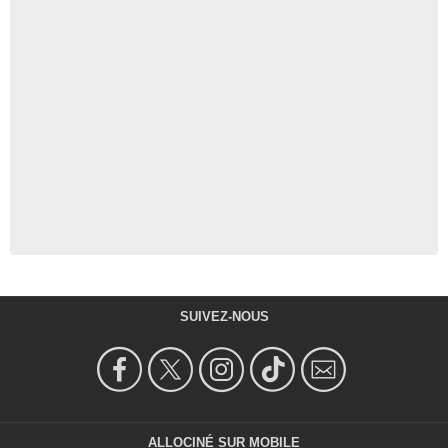
SUIVEZ-NOUS
ALLOCINÉ SUR MOBILE