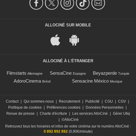
ALLOCINÉ SUR MOBILE
ALLOCINÉ À L'ÉTRANGER
Filmstarts
SensaCine
Beyazperde
Allemagne
Espagne
Turquie
AdoroCinema
Sensacine México
Brésil
Mexique
Contact
|
Qui sommes-nous
|
Recrutement
|
Publicité
|
CGU
|
CGV
|
Politique de cookies
|
Préférences cookies
|
Données Personnelles
|
Revue de presse
|
Charte d'écriture
|
Les services AlloCiné
|
Gérer Utiq
|
©AlloCiné
Retrouvez tous les horaires et infos de votre cinéma sur le numéro AlloCiné :
0 892 892 892
(0,90€/minute)