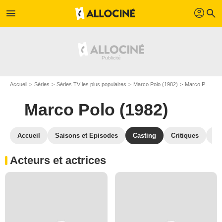
profil
menu
search
Accueil
Séries
Séries TV les plus populaires
Marco Polo (1982)
Marco Polo (1982) S01
Marco Polo (1982)
Accueil
Saisons et Episodes
Casting
Critiques
Ré
Acteurs et actrices