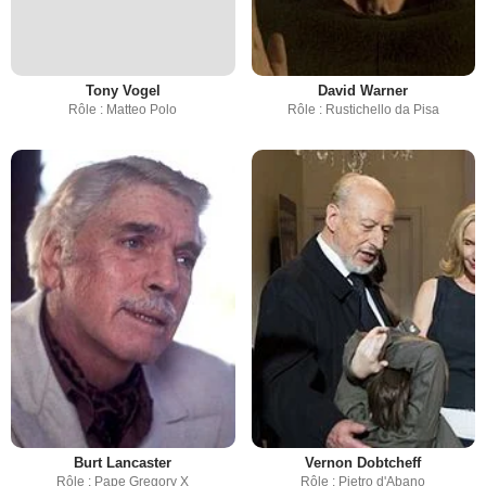
Tony Vogel
David Warner
Rôle : Matteo Polo
Rôle : Rustichello da Pisa
Burt Lancaster
Vernon Dobtcheff
Rôle : Pape Gregory X
Rôle : Pietro d'Abano