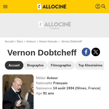
profil
menu
search
Accueil
Stars
Acteurs
Acteur français
Vernon Dobtcheff
Vernon Dobtcheff
Accueil
Biographie
Filmographie
Top films/séries
Métier
Acteur
Nationalité
Français
Naissance
14 août 1934
(Nîmes, France)
Age
91
ans