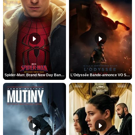
Spider-Man: Brand New Day Bande-annonce VO STFR
L'Odyssée Bande-annonce VO STFR