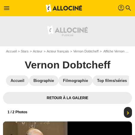
profil
menu
search
Accueil
Stars
Acteur
Acteur français
Vernon Dobtcheff
Affiche Vernon Dobtcheff
Vernon Dobtcheff
Accueil
Biographie
Filmographie
Top films/séries
RETOUR À LA GALERIE
1
/ 2 Photos