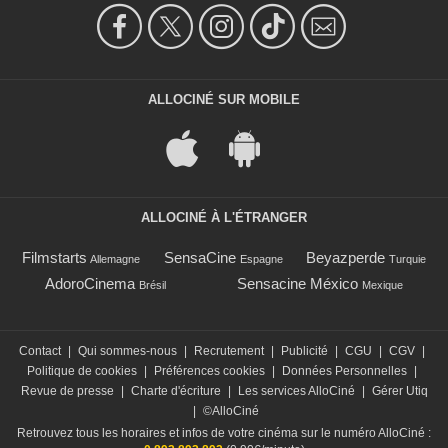
ALLOCINÉ SUR MOBILE
ALLOCINÉ À L'ÉTRANGER
Filmstarts
SensaCine
Beyazperde
Allemagne
Espagne
Turquie
AdoroCinema
Sensacine México
Brésil
Mexique
Contact
|
Qui sommes-nous
|
Recrutement
|
Publicité
|
CGU
|
CGV
|
Politique de cookies
|
Préférences cookies
|
Données Personnelles
|
Revue de presse
|
Charte d'écriture
|
Les services AlloCiné
|
Gérer Utiq
|
©AlloCiné
Retrouvez tous les horaires et infos de votre cinéma sur le numéro AlloCiné :