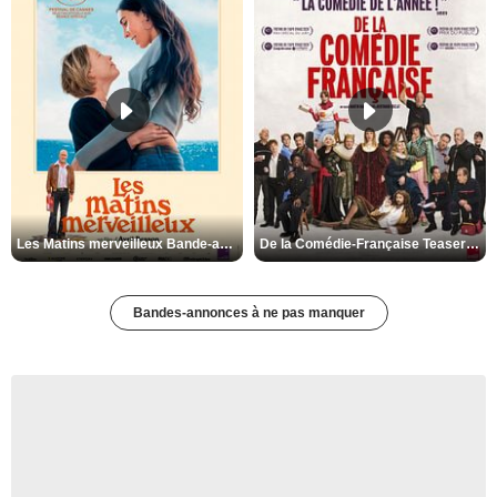
Les Matins merveilleux Bande-annonce VF
De la Comédie-Française Teaser VF
Bandes-annonces à ne pas manquer