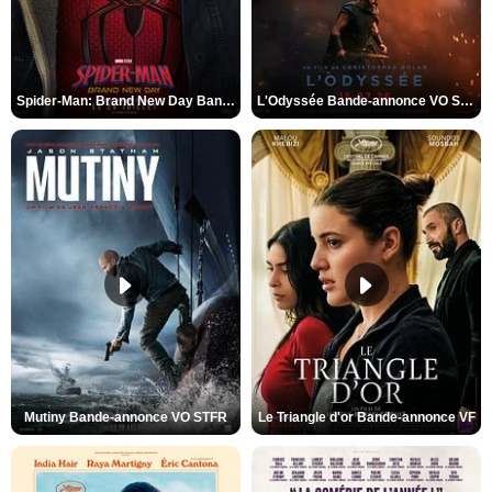
Spider-Man: Brand New Day Bande-annonce VO STFR
L'Odyssée Bande-annonce VO STFR
Mutiny Bande-annonce VO STFR
Le Triangle d'or Bande-annonce VF