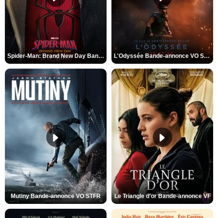
Spider-Man: Brand New Day Bande-annonce VO STFR
L'Odyssée Bande-annonce VO STFR
Mutiny Bande-annonce VO STFR
Le Triangle d'or Bande-annonce VF