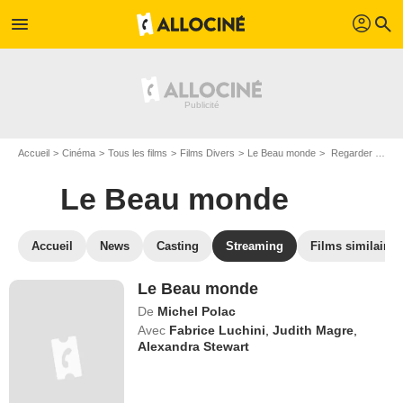
profil
menu
search
Accueil
Cinéma
Tous les films
Films Divers
Le Beau monde
Regarder Le Beau monde en SVOD
Le Beau monde
Accueil
News
Casting
Streaming
Films similaires
Le Beau monde
De
Michel Polac
Avec
Fabrice Luchini
,
Judith Magre
,
Alexandra Stewart