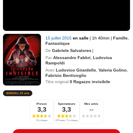
15 juillet 2015
en salle
|
1h 40min
|
Famille
,
Fantastique
De
Gabriele Salvatores
|
Par
Alessandro Fabbri
,
Ludovica
Rampoldi
Avec
Ludovico Girardello
,
Valeria Golino
,
Fabrizio Bentivoglio
Titre original
Il Ragazzo invisibile
Dès 10 ans
Presse
Spectateurs
Mes amis
3,3
3,3
--
15 critiques
670 notes, 71 critiques