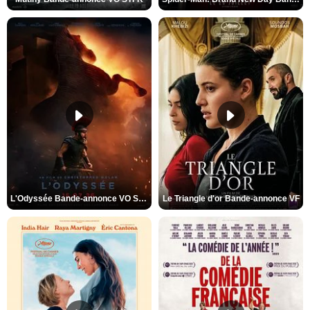
L'Odyssée Bande-annonce VO STFR
Le Triangle d'or Bande-annonce VF