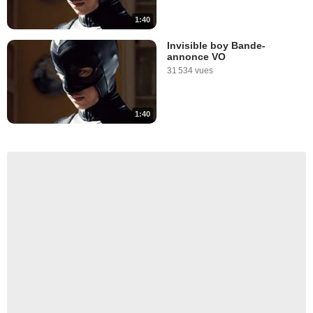
1:40
Invisible boy Bande-
annonce VO
31 534 vues
1:40