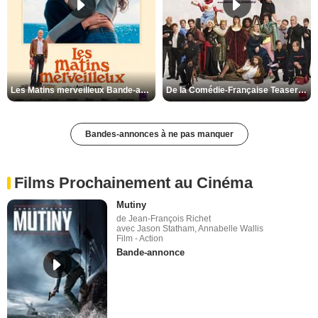
Les Matins merveilleux Bande-annonce VF
De la Comédie-Française Teaser VF
Bandes-annonces à ne pas manquer
Films Prochainement au Cinéma
Mutiny
de Jean-François Richet
avec Jason Statham, Annabelle Wallis
Film - Action
Bande-annonce