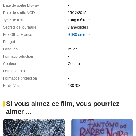
Date de sortie Blu-ray
-
Date de sortie VOD
15/12/2015
Type de film
Long métrage
Secrets de tournage
7 anecdotes
Box Office France
9 088 entrées
Budget
-
Langues
Italien
Format production
-
Couleur
Couleur
Format audio
-
Format de projection
-
N° de Visa
138703
Si vous aimez ce film, vous pourriez
aimer ...