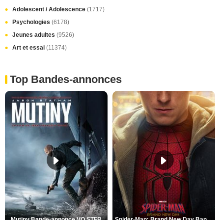
Adolescent / Adolescence
(1717)
Psychologies
(6178)
Jeunes adultes
(9526)
Art et essai
(11374)
Top Bandes-annonces
Mutiny Bande-annonce VO STFR
Spider-Man: Brand New Day Bande-annonce VO STFR