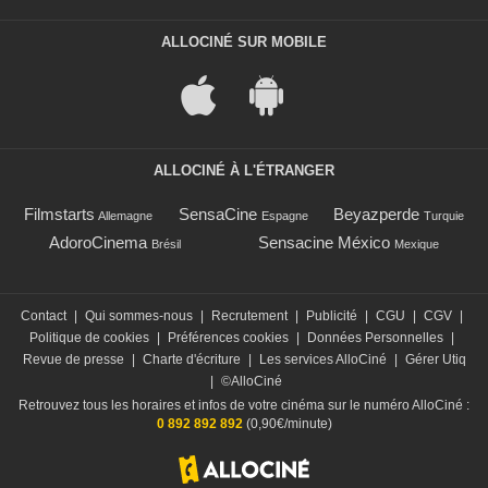
ALLOCINÉ SUR MOBILE
ALLOCINÉ À L'ÉTRANGER
Filmstarts
SensaCine
Beyazperde
Allemagne
Espagne
Turquie
AdoroCinema
Sensacine México
Brésil
Mexique
Contact
|
Qui sommes-nous
|
Recrutement
|
Publicité
|
CGU
|
CGV
|
Politique de cookies
|
Préférences cookies
|
Données Personnelles
|
Revue de presse
|
Charte d'écriture
|
Les services AlloCiné
|
Gérer Utiq
|
©AlloCiné
Retrouvez tous les horaires et infos de votre cinéma sur le numéro AlloCiné :
0 892 892 892
(0,90€/minute)