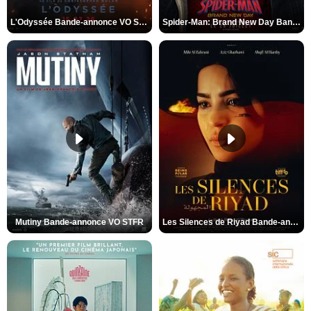
L'Odyssée Bande-annonce VO STFR
Spider-Man: Brand New Day Bande-annonce VO STFR
Mutiny Bande-annonce VO STFR
Les Silences de Riyad Bande-annonce VO STFR