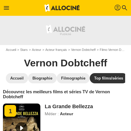
profil
menu
search
Accueil
Stars
Acteur
Acteur français
Vernon Dobtcheff
Filmo Vernon Dobtcheff
Vernon Dobtcheff
Accueil
Biographie
Filmographie
Top films/séries
Découvrez les meilleurs films et séries TV de Vernon
Dobtcheff
La Grande Bellezza
1
Métier :
Acteur