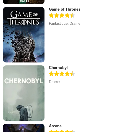
Game of Thrones
Fantastique
,
Drame
Chernobyl
Drame
Arcane