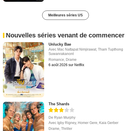
Meilleures séries US
Nouvelles séries venant de commencer
Unlucky Bae
Avec
Mac Nattapat Nimjirawat
,
Tham Tupthong
Suwanrakanont
Romance
,
Drame
6 août 2026 sur Netflix
The Shards
De
Ryan Murphy
Avec
Igby Rigney
,
Homer Gere
,
Kaia Gerber
Drame
,
Thriller