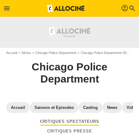
profil
menu
search
Accueil
Séries
Chicago Police Department
Chicago Police Department S0
Criti
Chicago Police
Department
Accueil
Saisons et Episodes
Casting
News
Vidéo
CRITIQUES SPECTATEURS
CRITIQUES PRESSE