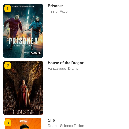
Prisoner
1
Thriller
,
Action
House of the Dragon
2
Fantastique
,
Drame
Silo
3
Drame
,
Science Fiction