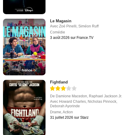
Le Magasin
Avec
Zoé Pinelli
,
Siméon Ruff
Comédie
3 août 2026 sur France.TV
Fightland
De
Damione Macedon
,
Raphael Jackson Jr.
Avec
Howard Charles
,
Nicholas Pinnock
,
Deborah Ayorinde
Drame
,
Action
31 juillet 2026 sur Starz