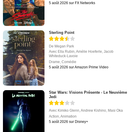
5 août 2026 sur FX Networks
Sterling Point
De
Megan Park
Avec
Ella Rubin
,
Amélie Hoeferle
,
Jacob
Whiteduck-Lavoie
Drame
,
Comédie
5 août 2026 sur Amazon Prime Video
Star Wars: Visions Présente - Le Neuvième
Jedi
Avec
Kimiko Glenn
,
Andrew Kishino
,
Masi Oka
Action
,
Animation
5 août 2026 sur Disney+