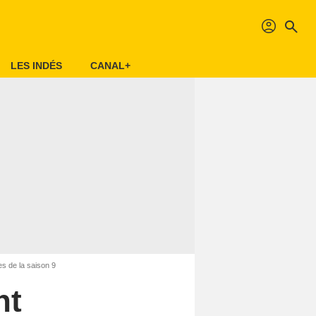
profil
search
LES INDÉS
CANAL+
s de la saison 9
nt