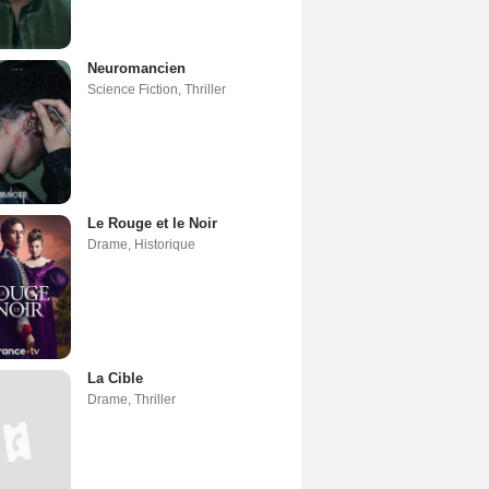
Neuromancien
Science Fiction
,
Thriller
Le Rouge et le Noir
Drame
,
Historique
La Cible
Drame
,
Thriller