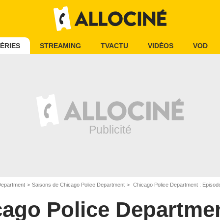
ÉRIES
STREAMING
TVACTU
VIDÉOS
VOD
Department
Saisons de Chicago Police Department
Chicago Police Department : Episode
cago Police Departme