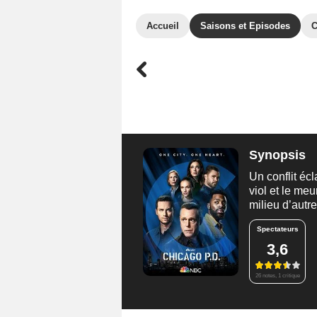
Accueil
Saisons et Episodes
C
Synopsis
Un conflit écl
viol et le meu
milieu d’autre
Spectateurs
3,6
26 notes, 1 critique