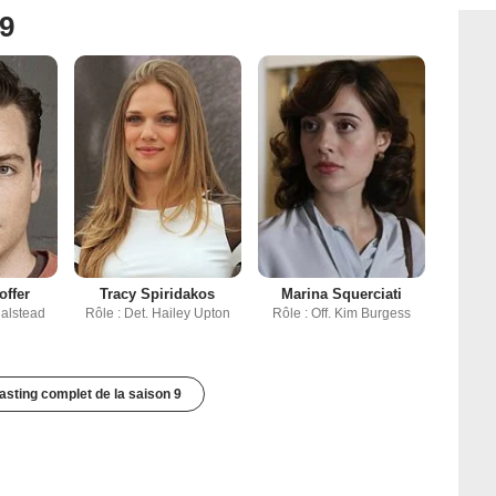
 9
offer
Tracy Spiridakos
Marina Squerciati
Halstead
Rôle : Det. Hailey Upton
Rôle : Off. Kim Burgess
casting complet de la saison 9