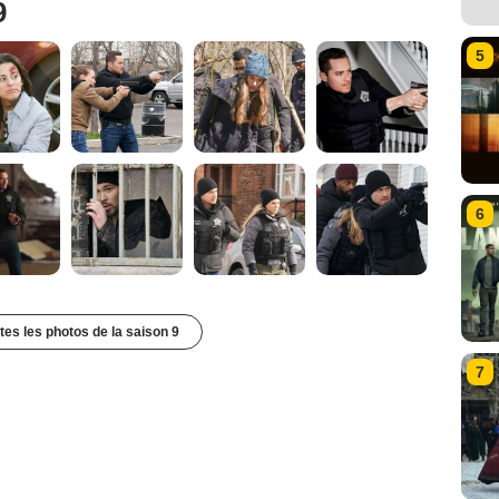
9
5
6
utes les photos de la saison 9
7