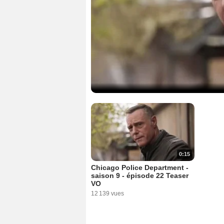
0:15
Chicago Police Department -
saison 9 - épisode 22 Teaser
VO
12 139 vues