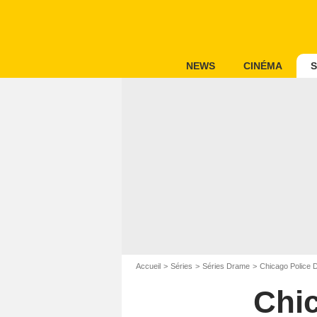
NEWS
CINÉMA
S
Accueil
Séries
Séries Drame
Chicago Police 
Chi