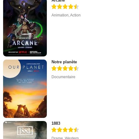
Arcane
Animation
,
Action
Notre planète
Documentaire
1883
Drame
,
Western