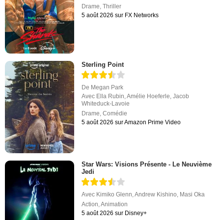
Drame
,
Thriller
5 août 2026 sur FX Networks
Sterling Point
De
Megan Park
Avec
Ella Rubin
,
Amélie Hoeferle
,
Jacob
Whiteduck-Lavoie
Drame
,
Comédie
5 août 2026 sur Amazon Prime Video
Star Wars: Visions Présente - Le Neuvième
Jedi
Avec
Kimiko Glenn
,
Andrew Kishino
,
Masi Oka
Action
,
Animation
5 août 2026 sur Disney+