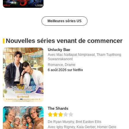
Meilleures séries US
Nouvelles séries venant de commencer
Unlucky Bae
Avec
Mac Nattapat Nimjirawat
,
Tham Tupthong
Suwanrakanont
Romance
,
Drame
6 août 2026 sur Netflix
The Shards
De
Ryan Murphy
,
Bret Easton Ellis
Avec
Igby Rigney
,
Kaia Gerber
,
Homer Gere