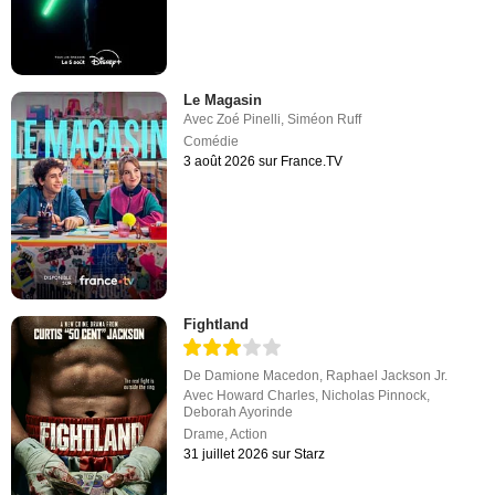
Le Magasin
Avec
Zoé Pinelli
,
Siméon Ruff
Comédie
3 août 2026 sur France.TV
Fightland
De
Damione Macedon
,
Raphael Jackson Jr.
Avec
Howard Charles
,
Nicholas Pinnock
,
Deborah Ayorinde
Drame
,
Action
31 juillet 2026 sur Starz