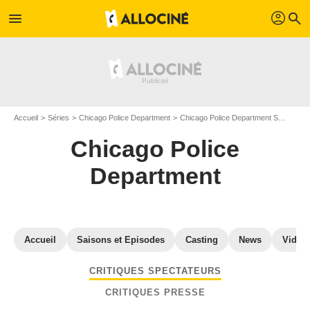
profil
menu
search
Accueil
Séries
Chicago Police Department
Chicago Police Department S
Critiq
Chicago Police
Department
Accueil
Saisons et Episodes
Casting
News
Vidéo
CRITIQUES SPECTATEURS
CRITIQUES PRESSE