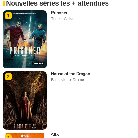
Nouvelles séries les + attendues
Prisoner
1
Thriller
,
Action
House of the Dragon
2
Fantastique
,
Drame
Silo
3