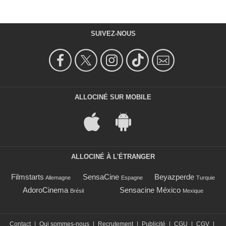
SUIVEZ-NOUS
ALLOCINÉ SUR MOBILE
ALLOCINÉ À L'ÉTRANGER
Filmstarts
SensaCine
Beyazperde
Allemagne
Espagne
Turquie
AdoroCinema
Sensacine México
Brésil
Mexique
Contact
|
Qui sommes-nous
|
Recrutement
|
Publicité
|
CGU
|
CGV
|