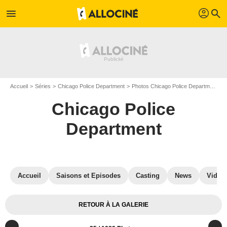
profil
menu
search
Accueil
Séries
Chicago Police Department
Photos Chicago Police Department
Chicago Police
Department
Accueil
Saisons et Episodes
Casting
News
Vidéo
RETOUR À LA GALERIE