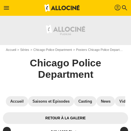
profil
menu
search
Accueil
Séries
Chicago Police Department
Posters Chicago Police Department
Chicago Police
Department
Accueil
Saisons et Episodes
Casting
News
Vidéo
RETOUR À LA GALERIE