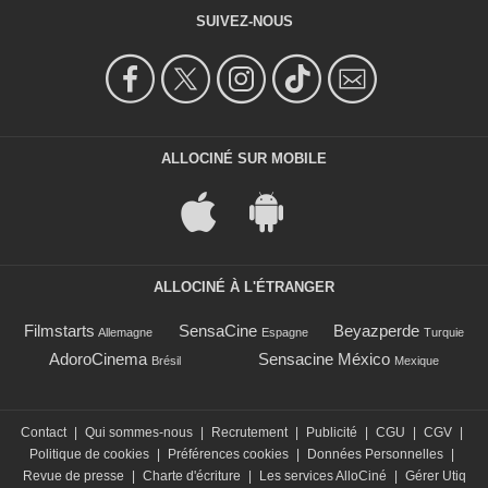
SUIVEZ-NOUS
ALLOCINÉ SUR MOBILE
ALLOCINÉ À L'ÉTRANGER
Filmstarts
SensaCine
Beyazperde
Allemagne
Espagne
Turquie
AdoroCinema
Sensacine México
Brésil
Mexique
Contact
|
Qui sommes-nous
|
Recrutement
|
Publicité
|
CGU
|
CGV
|
Politique de cookies
|
Préférences cookies
|
Données Personnelles
|
Revue de presse
|
Charte d'écriture
|
Les services AlloCiné
|
Gérer Utiq