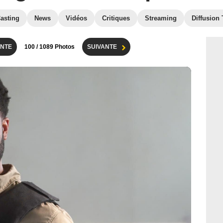
asting
News
Vidéos
Critiques
Streaming
Diffusion
NTE
100
/ 1089 Photos
SUIVANTE