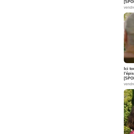
[SPO
vendr
Ici t
l'épi
[SPO
vendr