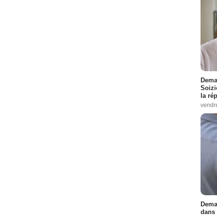
Demai
Soizi
la ré
vendr
Demai
dans 