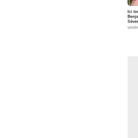
Ici t
Benj
Séver
vendr