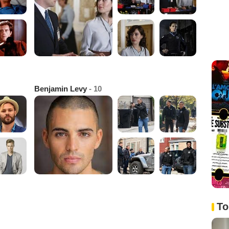
Benjamin Levy
- 10
To