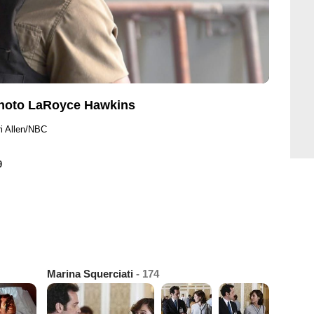
Photo LaRoyce Hawkins
ri Allen/NBC
9
Marina Squerciati
- 174