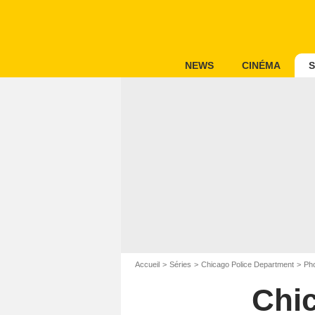
NEWS
CINÉMA
S
Accueil
Séries
Chicago Police Department
Pho
Chi