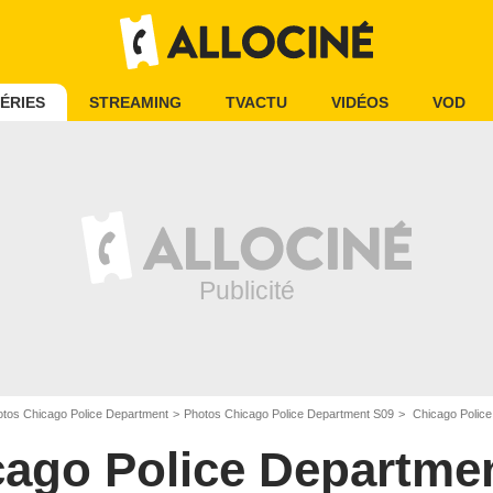
ÉRIES
STREAMING
TVACTU
VIDÉOS
VOD
tos Chicago Police Department
Photos Chicago Police Department S09
Chicago Police Depar
cago Police Departme