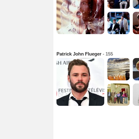
Patrick John Flueger
- 155