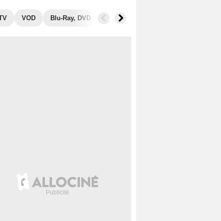
 TV
VOD
Blu-Ray, DVD
Photos
Séries similaires
Aud