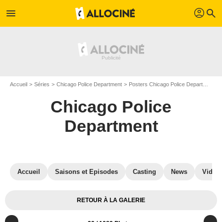
profil
menu
search
Accueil
Séries
Chicago Police Department
Posters Chicago Police Department
Chicago Police
Department
Accueil
Saisons et Episodes
Casting
News
Vidéo
RETOUR À LA GALERIE