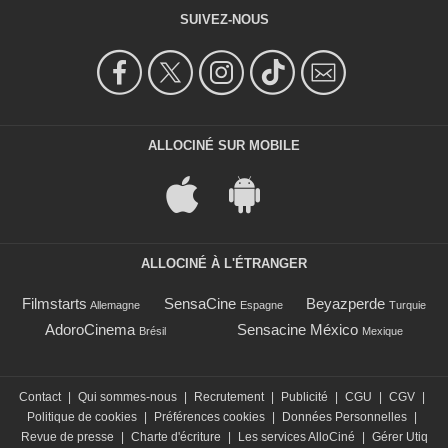
SUIVEZ-NOUS
ALLOCINÉ SUR MOBILE
ALLOCINÉ À L'ÉTRANGER
Filmstarts
SensaCine
Beyazperde
Allemagne
Espagne
Turquie
AdoroCinema
Sensacine México
Brésil
Mexique
Contact
|
Qui sommes-nous
|
Recrutement
|
Publicité
|
CGU
|
CGV
|
Politique de cookies
|
Préférences cookies
|
Données Personnelles
|
Revue de presse
|
Charte d'écriture
|
Les services AlloCiné
|
Gérer Utiq