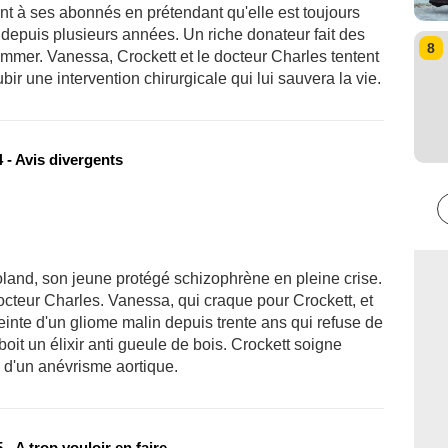
ent à ses abonnés en prétendant qu'elle est toujours
 depuis plusieurs années. Un riche donateur fait des
8
mer. Vanessa, Crockett et le docteur Charles tentent
r une intervention chirurgicale qui lui sauvera la vie.
 - Avis divergents
Roland, son jeune protégé schizophrène en pleine crise.
docteur Charles. Vanessa, qui craque pour Crockett, et
einte d'un gliome malin depuis trente ans qui refuse de
boit un élixir anti gueule de bois. Crockett soigne
 d'un anévrisme aortique.
- A trop vouloir en faire…