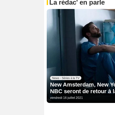
La rédac' en parle
News - Séries à la TV
New Amsterdam, New York
NBC seront de retour à l
vendredi 16 juillet 2021