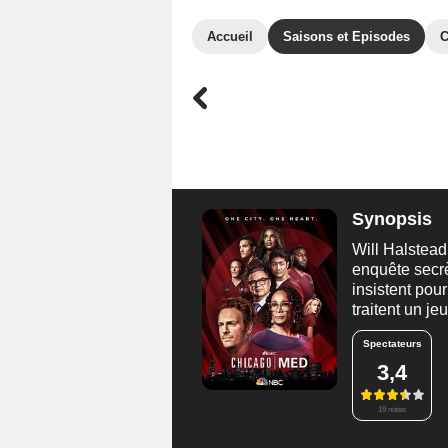
Accueil
Saisons et Episodes
C
Synopsis
Will Halstea
enquête secrè
insistent pou
traitent un je
Spectateurs
3,4
19 notes