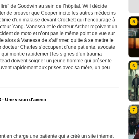
iltré" de Goodwin au sein de l’hôpital, Will décide
nter de prouver que Cooper incite les autres médecins
ctime d'un malaise devant Crockett qui l’encourage à
5
octeur Yang. Vanessa et le docteur Archer reçoivent un
cident de moto et n’ont pas le même point de vue sur
le alors à Vanessa de s’affirmer, quitte à se mettre le
le docteur Charles s’occupent d’une patiente, avocate
 qui montre rapidement les signes d’un trauma
stead doivent soigner un jeune homme qui présente
6
uvent rapidement aux prises avec sa mère, un peu
 - Une vision d'avenir
7
nt en charge une patiente qui a créé un site internet