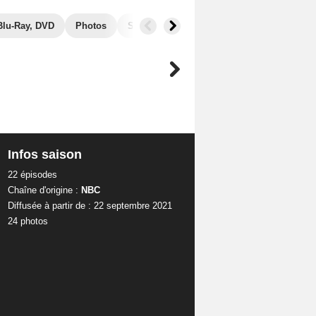
Blu-Ray, DVD
Photos
Séries similaires
Audiences
Infos saison
22 épisodes
Chaîne d'origine :
NBC
Diffusée à partir de : 22 septembre 2021
24 photos