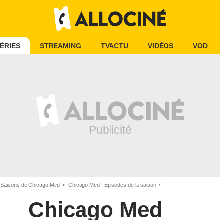
ÉRIES
STREAMING
TVACTU
VIDÉOS
VOD
Saisons de Chicago Med
Chicago Med : Episodes de la saison 7
Chicago Med