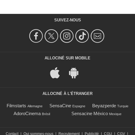
SUIVEZ-NOUS
ALLOCINÉ SUR MOBILE
ALLOCINÉ À L'ÉTRANGER
Filmstarts
SensaCine
Beyazperde
Allemagne
Espagne
Turquie
AdoroCinema
Sensacine México
Brésil
Mexique
Contact
|
Qui sommes-nous
|
Recrutement
|
Publicité
|
CGU
|
CGV
|