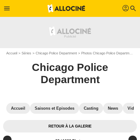
profil
menu
search
Accueil
Séries
Chicago Police Department
Photos Chicago Police Department
Chicago Police
Department
Accueil
Saisons et Episodes
Casting
News
Vidéo
RETOUR À LA GALERIE