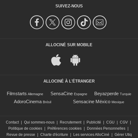
SUIVEZ-NOUS
ALLOCINÉ SUR MOBILE
ALLOCINÉ À L'ÉTRANGER
Filmstarts
SensaCine
Beyazperde
Allemagne
Espagne
Turquie
AdoroCinema
Sensacine México
Brésil
Mexique
Contact
|
Qui sommes-nous
|
Recrutement
|
Publicité
|
CGU
|
CGV
|
Politique de cookies
|
Préférences cookies
|
Données Personnelles
|
Revue de presse
|
Charte d'écriture
|
Les services AlloCiné
|
Gérer Utiq