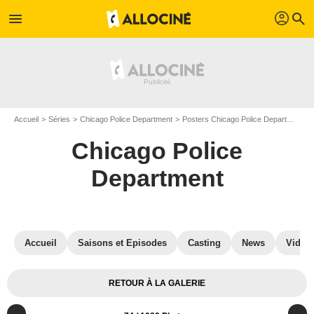
profil
menu
search
Accueil
Séries
Chicago Police Department
Posters Chicago Police Department
Chicago Police
Department
Accueil
Saisons et Episodes
Casting
News
Vidéo
RETOUR À LA GALERIE