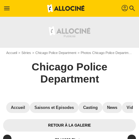
profil
menu
search
Accueil
Séries
Chicago Police Department
Photos Chicago Police Department
Chicago Police
Department
Accueil
Saisons et Episodes
Casting
News
Vidéo
RETOUR À LA GALERIE