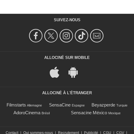
SUIVEZ-NOUS
ALLOCINÉ SUR MOBILE
ALLOCINÉ À L'ÉTRANGER
Filmstarts
SensaCine
Beyazperde
Allemagne
Espagne
Turquie
AdoroCinema
Sensacine México
Brésil
Mexique
Contact
|
Qui sommes-nous
|
Recrutement
|
Publicité
|
CGU
|
CGV
|