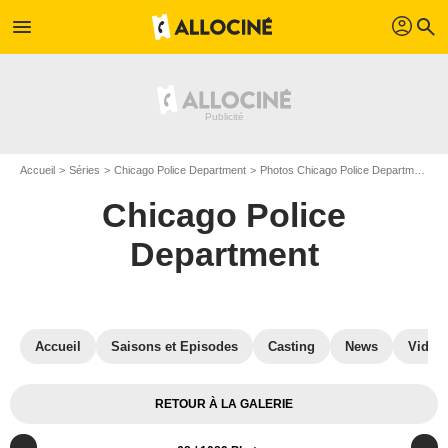
profil
menu
search
Accueil
Séries
Chicago Police Department
Photos Chicago Police Department
Chicago Police
Department
Accueil
Saisons et Episodes
Casting
News
Vidéo
RETOUR À LA GALERIE