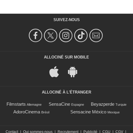
SUIVEZ-NOUS
ALLOCINÉ SUR MOBILE
ALLOCINÉ À L'ÉTRANGER
Filmstarts
SensaCine
Beyazperde
Allemagne
Espagne
Turquie
AdoroCinema
Sensacine México
Brésil
Mexique
Contact
|
Qui sommes-nous
|
Recrutement
|
Publicité
|
CGU
|
CGV
|