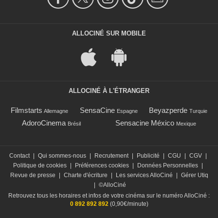
ALLOCINÉ SUR MOBILE
ALLOCINÉ À L'ÉTRANGER
Filmstarts
SensaCine
Beyazperde
Allemagne
Espagne
Turquie
AdoroCinema
Sensacine México
Brésil
Mexique
Contact
|
Qui sommes-nous
|
Recrutement
|
Publicité
|
CGU
|
CGV
|
Politique de cookies
|
Préférences cookies
|
Données Personnelles
|
Revue de presse
|
Charte d'écriture
|
Les services AlloCiné
|
Gérer Utiq
|
©AlloCiné
Retrouvez tous les horaires et infos de votre cinéma sur le numéro AlloCiné :
0 892 892 892
(0,90€/minute)