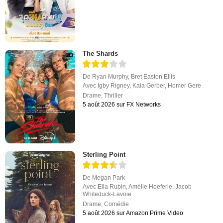
The Shards
De
Ryan Murphy
,
Bret Easton Ellis
Avec
Igby Rigney
,
Kaia Gerber
,
Homer Gere
Drame
,
Thriller
5 août 2026 sur FX Networks
Sterling Point
De
Megan Park
Avec
Ella Rubin
,
Amélie Hoeferle
,
Jacob
Whiteduck-Lavoie
Drame
,
Comédie
5 août 2026 sur Amazon Prime Video