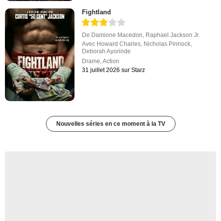
Fightland
De
Damione Macedon
,
Raphael Jackson Jr.
Avec
Howard Charles
,
Nicholas Pinnock
,
Deborah Ayorinde
Drame
,
Action
31 juillet 2026 sur Starz
Nouvelles séries en ce moment à la TV