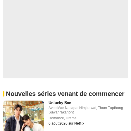
Nouvelles séries venant de commencer
Unlucky Bae
Avec
Mac Nattapat Nimjirawat
,
Tham Tupthong
Suwanrakanont
Romance
,
Drame
6 août 2026 sur Netflix