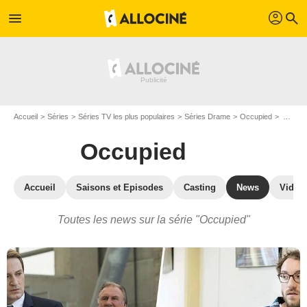
profil
menu
search
Accueil
Séries
Séries TV les plus populaires
Séries Drame
Occupied
Actualité de la série Occupied
Occupied
Accueil
Saisons et Episodes
Casting
News
Vidéo
Toutes les news sur la série "Occupied"