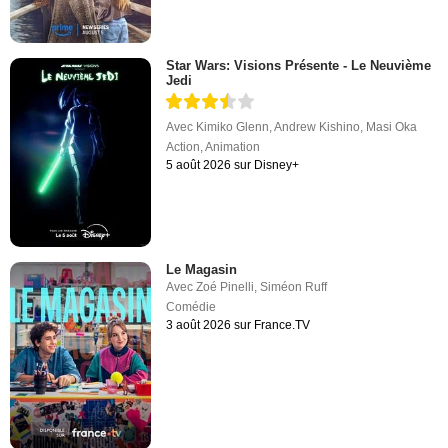
Star Wars: Visions Présente - Le Neuvième
Jedi
Avec
Kimiko Glenn
,
Andrew Kishino
,
Masi Oka
Action
,
Animation
5 août 2026 sur Disney+
Le Magasin
Avec
Zoé Pinelli
,
Siméon Ruff
Comédie
3 août 2026 sur France.TV