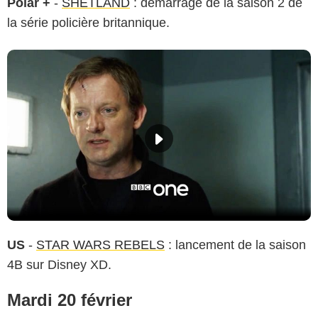
Polar +
-
SHETLAND
: démarrage de la saison 2 de
la série policière britannique.
US
-
STAR WARS REBELS
: lancement de la saison
4B sur Disney XD.
Mardi 20 février