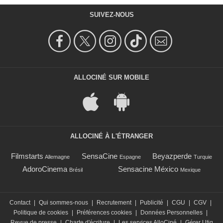
SUIVEZ-NOUS
ALLOCINÉ SUR MOBILE
ALLOCINÉ À L'ÉTRANGER
Filmstarts
SensaCine
Beyazperde
Allemagne
Espagne
Turquie
AdoroCinema
Sensacine México
Brésil
Mexique
Contact
|
Qui sommes-nous
|
Recrutement
|
Publicité
|
CGU
|
CGV
|
Politique de cookies
|
Préférences cookies
|
Données Personnelles
|
Revue de presse
|
Charte d'écriture
|
Les services AlloCiné
|
Gérer Utiq