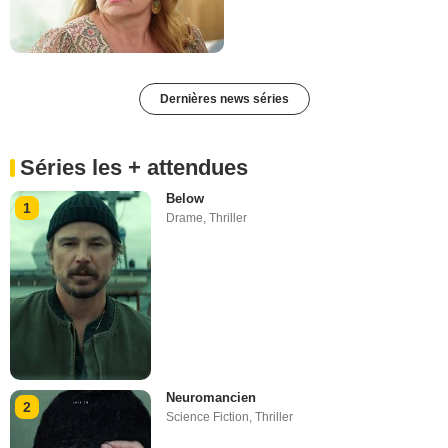
Dernières news séries
Séries les + attendues
Below
1
Drame
,
Thriller
Neuromancien
2
Science Fiction
,
Thriller