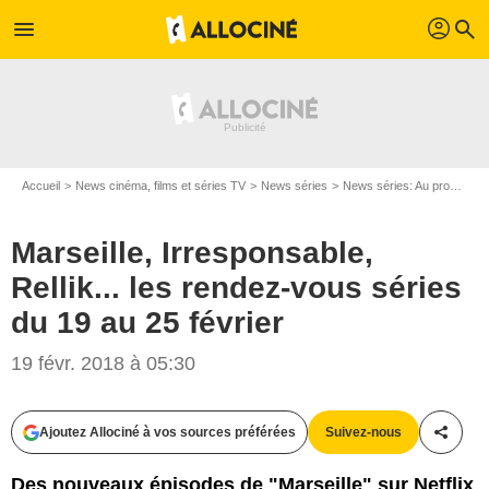
profil
menu
search
Accueil
News cinéma, films et séries TV
News séries
News séries: Au programme
Marseille, Irresponsable,
Rellik... les rendez-vous séries
du 19 au 25 février
19 févr. 2018 à 05:30
D.R.
Ajoutez Allociné à vos sources préférées
Suivez-nous
Partag
Des nouveaux épisodes de "Marseille" sur Netflix