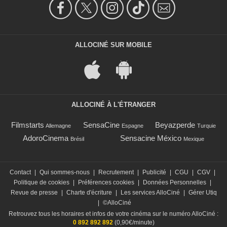
ALLOCINÉ SUR MOBILE
ALLOCINÉ À L'ÉTRANGER
Filmstarts
SensaCine
Beyazperde
Allemagne
Espagne
Turquie
AdoroCinema
Sensacine México
Brésil
Mexique
Contact
|
Qui sommes-nous
|
Recrutement
|
Publicité
|
CGU
|
CGV
|
Politique de cookies
|
Préférences cookies
|
Données Personnelles
|
Revue de presse
|
Charte d'écriture
|
Les services AlloCiné
|
Gérer Utiq
|
©AlloCiné
Retrouvez tous les horaires et infos de votre cinéma sur le numéro AlloCiné :
0 892 892 892
(0,90€/minute)