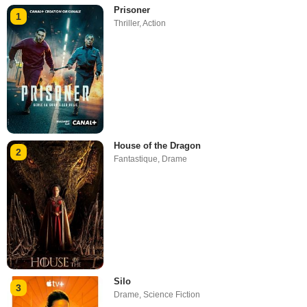
Prisoner
1
Thriller
,
Action
House of the Dragon
2
Fantastique
,
Drame
Silo
3
Drame
,
Science Fiction