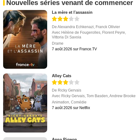
Nouvelles séries venant de commencer
La mère et l'assassin
De
Alexandra Echkenazi
,
Franck Ollivier
Avec
Hélène de Fougerolles
,
Florent Peyre
,
Vittoria Di Savoia
Drame
7 août 2026 sur France.TV
Alley Cats
De
Ricky Gervais
Avec
Ricky Gervais
,
Tom Basden
,
Andrew Brooke
Animation
,
Comédie
7 août 2026 sur Netflix
Anna Pigeon