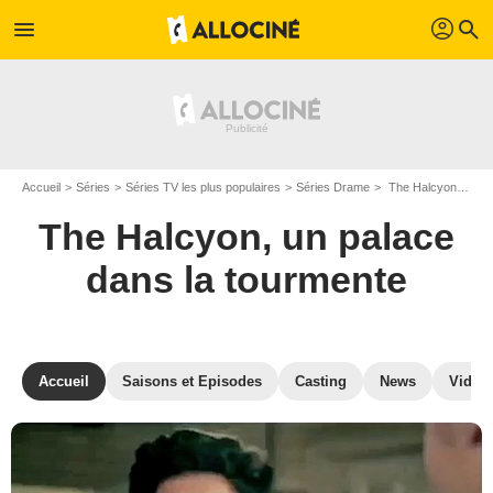
profil
menu
search
Accueil
Séries
Séries TV les plus populaires
Séries Drame
The Halcyon, un palace dans la tourmente
The Halcyon, un palace
dans la tourmente
Accueil
Saisons et Episodes
Casting
News
Vidéo