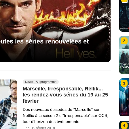
utes les séries renouvelées et
2
News - Au programme
3
Marseille, Irresponsable, Rellik...
les rendez-vous séries du 19 au 25
février
Des nouveaux épisodes de "Marseille" sur
Netflix à la saison 2 d'"Irresponsable" sur OCS,
tour d'horizon des événements…
4
lundi 19 février 2018