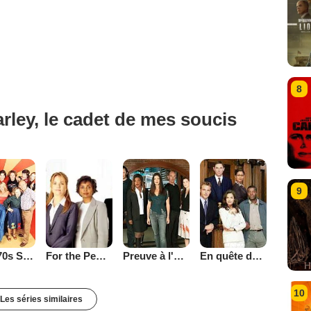
8
rley, le cadet de mes soucis
9
That '70s Show
Preuve à l'appui
En quête de justice
For the People (2002)
10
Les séries similaires