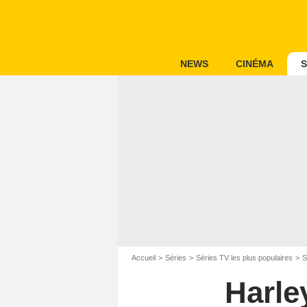
NEWS
CINÉMA
S
Accueil
Séries
Séries TV les plus populaires
S
Harle