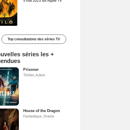
5 mai 2023 sur Apple TV
Top consultations des séries TV
uvelles séries les +
tendues
Prisoner
Thriller
,
Action
House of the Dragon
Fantastique
,
Drame