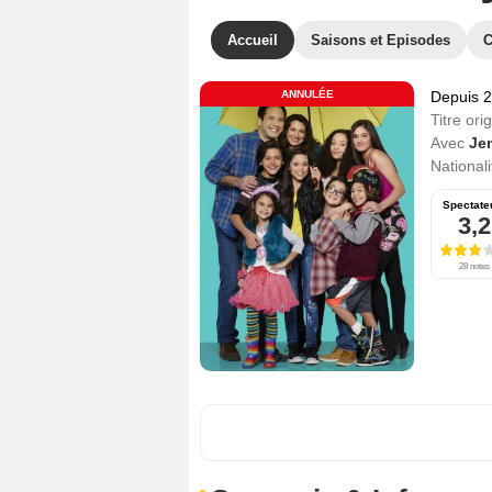
Accueil
Saisons et Episodes
C
ANNULÉE
Depuis 
Titre orig
Avec
Je
Nationali
Spectate
3,2
28 notes