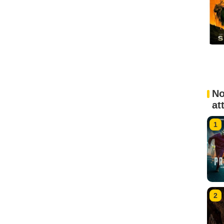
No
at
1
2