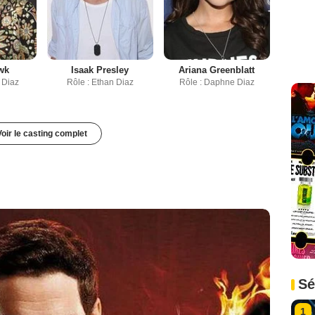
wk
Isaak Presley
Ariana Greenblatt
 Diaz
Rôle : Ethan Diaz
Rôle : Daphne Diaz
Voir le casting complet
Sé
1