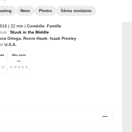
asting
News
Photos
Séries similaires
2016
|
22 min
|
Comédie
,
Famille
inal :
Stuck in the Middle
nna Ortega
,
Ronni Hawk
,
Isaak Presley
té
U.S.A.
urs
Mes amis
--