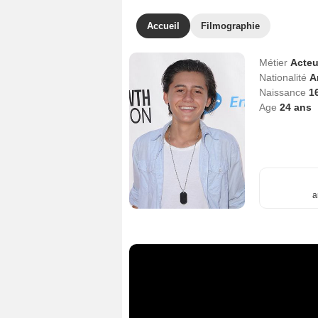
Accueil
Filmographie
Métier
Acteu
Nationalité
A
Naissance
1
Age
24
ans
a