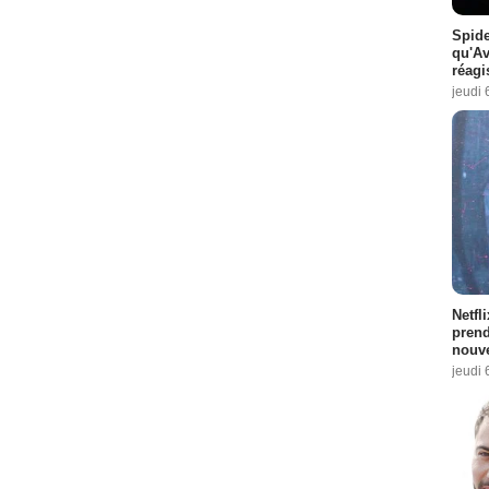
Spide
qu'A
réagi
jeudi 
Netfl
prend
nouve
jeudi 