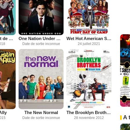
Harley, le cadet de mes soucis
One Nation Under God
Wet Hot American Summer: First Day of Camp
2018
Date de sortie inconnue
24 juillet 2021
Ally
The New Normal
The Brooklyn Brothers
A 
2015
Date de sortie inconnue
28 novembre 2012