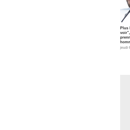
Plus 
voir"
prenn
homm
jeudi 