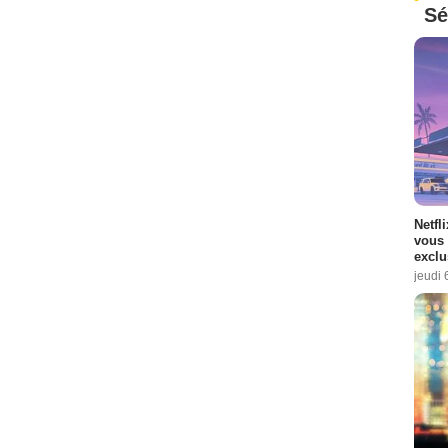
Sé
Netfl
vous 
exclu
jeudi 