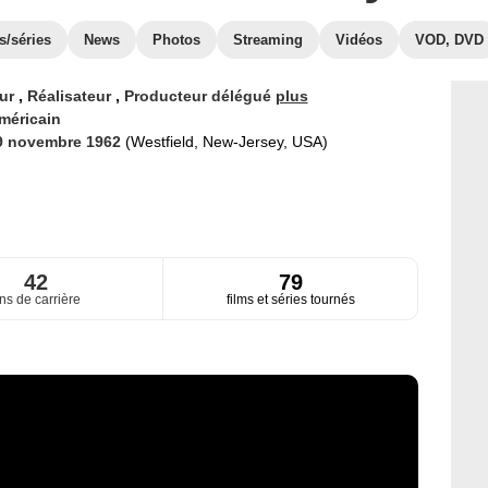
s/séries
News
Photos
Streaming
Vidéos
VOD, DVD
eur
,
Réalisateur
,
Producteur délégué
plus
méricain
9 novembre 1962
(Westfield, New-Jersey, USA)
42
79
ns de carrière
films et séries tournés