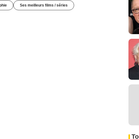
phie
Ses meilleurs films / séries
To