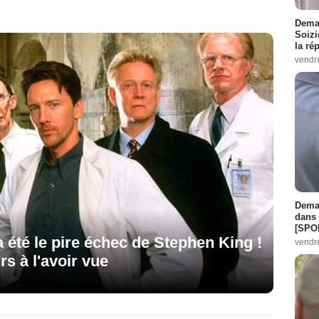
Demai
Soizi
la ré
vendr
Demai
dans 
[SPO
 a été le pire échec de Stephen King !
vendr
rs à l'avoir vue