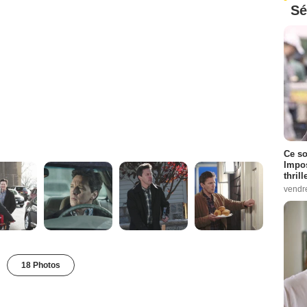
Sé
Ce so
Impos
thrill
vendr
18 Photos