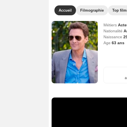
Accueil
Filmographie
Top film
Métiers
Act
Nationalité
A
Naissance
2
Age
63
ans
a