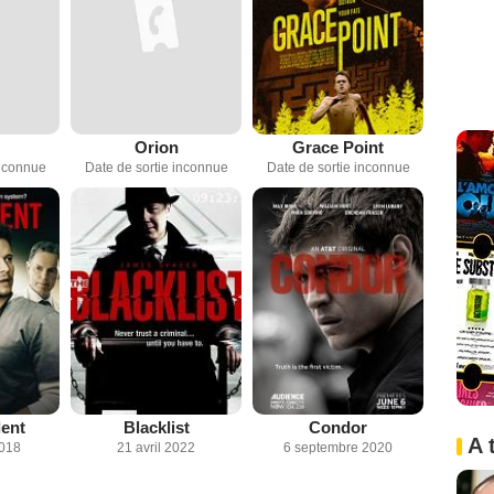
Orion
Grace Point
inconnue
Date de sortie inconnue
Date de sortie inconnue
ent
Blacklist
Condor
A 
2018
21 avril 2022
6 septembre 2020