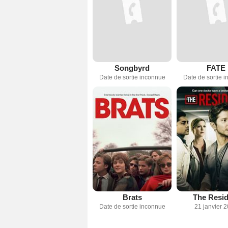
Songbyrd
FATE
Date de sortie inconnue
Date de sortie 
Brats
The Resid
Date de sortie inconnue
21 janvier 