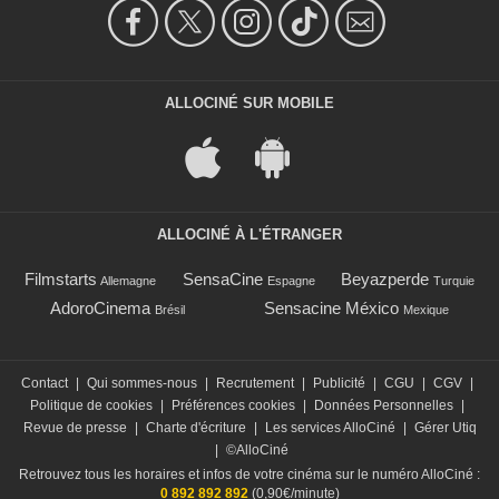
ALLOCINÉ SUR MOBILE
ALLOCINÉ À L'ÉTRANGER
Filmstarts
SensaCine
Beyazperde
Allemagne
Espagne
Turquie
AdoroCinema
Sensacine México
Brésil
Mexique
Contact
|
Qui sommes-nous
|
Recrutement
|
Publicité
|
CGU
|
CGV
|
Politique de cookies
|
Préférences cookies
|
Données Personnelles
|
Revue de presse
|
Charte d'écriture
|
Les services AlloCiné
|
Gérer Utiq
|
©AlloCiné
Retrouvez tous les horaires et infos de votre cinéma sur le numéro AlloCiné :
0 892 892 892
(0,90€/minute)