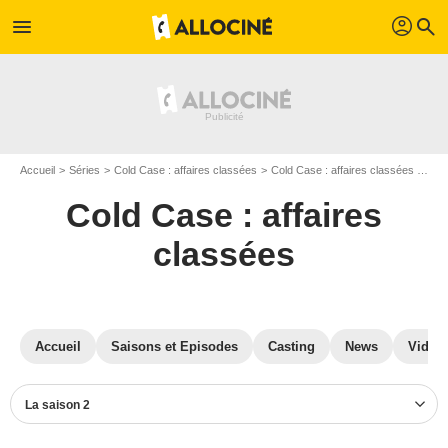
profil
menu
search
Accueil
Séries
Cold Case : affaires classées
Cold Case : affaires classées S02
Cold Case : affaires
classées
Accueil
Saisons et Episodes
Casting
News
Vidéo
La saison 2