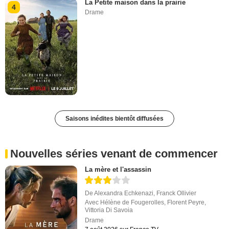
La Petite maison dans la prairie
4
Drame
Saisons inédites bientôt diffusées
Nouvelles séries venant de commencer
La mère et l'assassin
De
Alexandra Echkenazi
,
Franck Ollivier
Avec
Hélène de Fougerolles
,
Florent Peyre
,
Vittoria Di Savoia
Drame