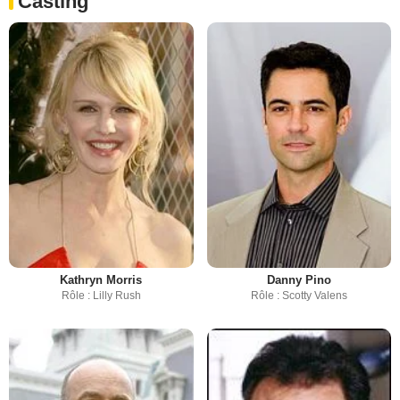
Casting
Kathryn Morris
Danny Pino
Rôle : Lilly Rush
Rôle : Scotty Valens