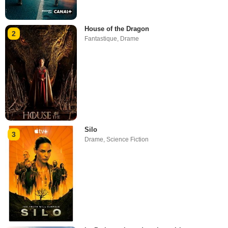
House of the Dragon
2
Fantastique
,
Drame
Silo
3
Drame
,
Science Fiction