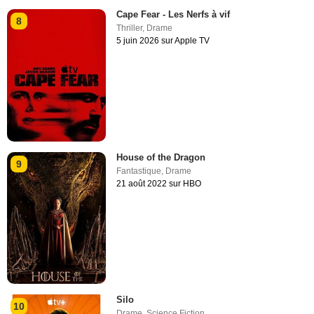
Cape Fear - Les Nerfs à vif
8
Thriller
,
Drame
5 juin 2026 sur Apple TV
House of the Dragon
9
Fantastique
,
Drame
21 août 2022 sur HBO
Silo
10
Drame
,
Science Fiction