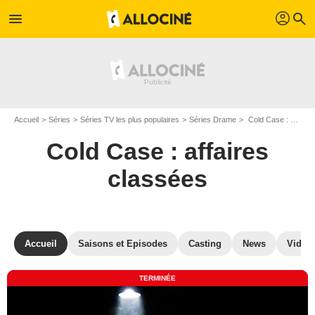
profil
menu
search
Accueil
Séries
Séries TV les plus populaires
Séries Drame
Cold Case : affaires classées
Cold Case : affaires
classées
Accueil
Saisons et Episodes
Casting
News
Vidéo
TERMINÉE