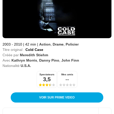
2003 - 2010
|
42 min
|
Action
,
Drame
,
Policier
Titre original :
Cold Case
Créée par
Meredith Stiehm
Avec
Kathryn Morris
,
Danny Pino
,
John Finn
Nationalité
U.S.A.
Spectateurs
Mes amis
3,5
--
VOIR SUR PRIME VIDEO