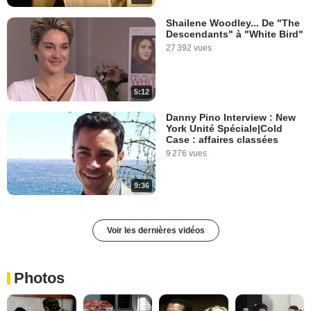
Shailene Woodley... De "The
Descendants" à "White Bird"
27 392 vues
5:12
Danny Pino Interview : New
York Unité Spéciale|Cold
Case : affaires classées
9 276 vues
9:36
Voir les dernières vidéos
Photos