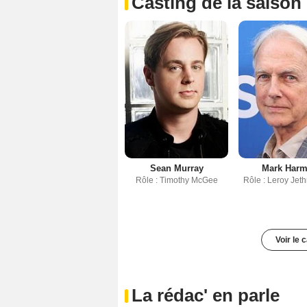
Casting de la saison
Sean Murray
Mark Har
Rôle : Timothy McGee
Rôle : Leroy Jet
Voir le 
La rédac' en parle