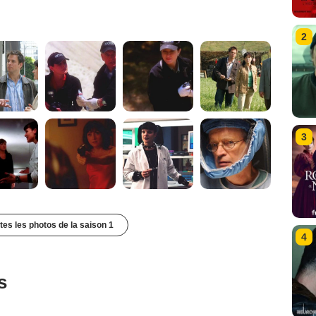
2
3
utes les photos de la saison 1
4
s