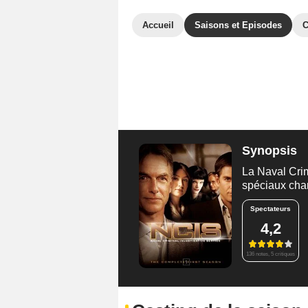
Accueil
Saisons et Episodes
C
Synopsis
La Naval Crim
spéciaux char
Spectateurs
4,2
136 notes, 5 critiques