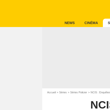
NEWS
CINÉMA
S
Accueil
Séries
Séries Policier
NCIS : Enquêtes
NCI