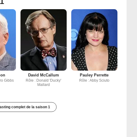
 1
mon
David McCallum
Pauley Perrette
hro Gibbs
Rôle : Donald 'Ducky'
Rôle : Abby Sciuto
Mallard
casting complet de la saison 1