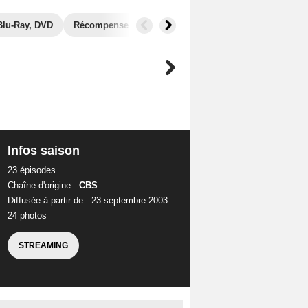
Blu-Ray, DVD
Récompenses
Photos
Secrets de tournage
Infos saison
23 épisodes
Chaîne d'origine :
CBS
Diffusée à partir de : 23 septembre 2003
24 photos
STREAMING