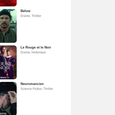
Below
Drame
,
Thriller
Le Rouge et le Noir
Drame
,
Historique
Neuromancien
Science Fiction
,
Thriller