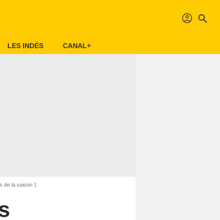
profil
search
LES INDÉS
CANAL+
 de la saison 1
s