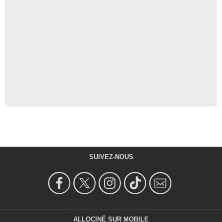
SUIVEZ-NOUS
ALLOCINÉ SUR MOBILE