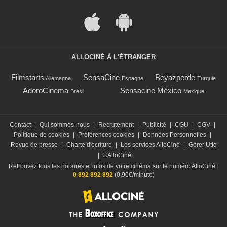
ALLOCINÉ À L'ÉTRANGER
Filmstarts
SensaCine
Beyazperde
Allemagne
Espagne
Turquie
AdoroCinema
Sensacine México
Brésil
Mexique
Contact
|
Qui sommes-nous
|
Recrutement
|
Publicité
|
CGU
|
CGV
|
Politique de cookies
|
Préférences cookies
|
Données Personnelles
|
Revue de presse
|
Charte d'écriture
|
Les services AlloCiné
|
Gérer Utiq
|
©AlloCiné
Retrouvez tous les horaires et infos de votre cinéma sur le numéro AlloCiné :
0 892 892 892
(0,90€/minute)