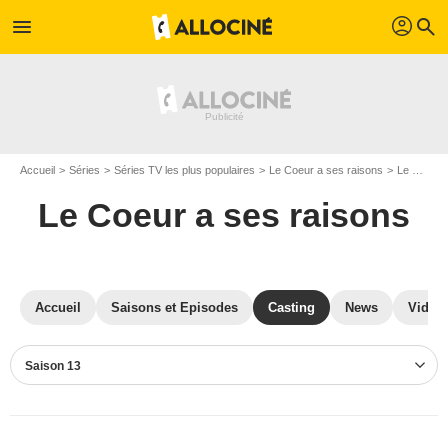
profil
menu
search
Accueil
Séries
Séries TV les plus populaires
Le Coeur a ses raisons
Le Coeur a ses raisons S13
Le Coeur a ses raisons
Accueil
Saisons et Episodes
Casting
News
Vidéo
Saison 13