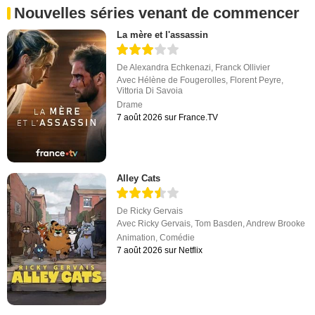
Nouvelles séries venant de commencer
La mère et l'assassin
De
Alexandra Echkenazi
,
Franck Ollivier
Avec
Hélène de Fougerolles
,
Florent Peyre
,
Vittoria Di Savoia
Drame
7 août 2026 sur France.TV
Alley Cats
De
Ricky Gervais
Avec
Ricky Gervais
,
Tom Basden
,
Andrew Brooke
Animation
,
Comédie
7 août 2026 sur Netflix