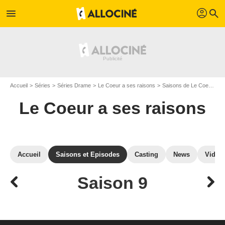
profil
menu
search
Accueil
Séries
Séries Drame
Le Coeur a ses raisons
Saisons de Le Coeur a ses raisons
Le Coeur a ses raisons
Accueil
Saisons et Episodes
Casting
News
Vidéo
Saison 9