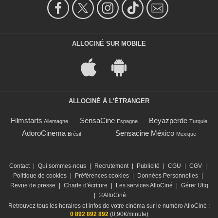
ALLOCINÉ SUR MOBILE
ALLOCINÉ À L'ÉTRANGER
Filmstarts
SensaCine
Beyazperde
Allemagne
Espagne
Turquie
AdoroCinema
Sensacine México
Brésil
Mexique
Contact
|
Qui sommes-nous
|
Recrutement
|
Publicité
|
CGU
|
CGV
|
Politique de cookies
|
Préférences cookies
|
Données Personnelles
|
Revue de presse
|
Charte d'écriture
|
Les services AlloCiné
|
Gérer Utiq
|
©AlloCiné
Retrouvez tous les horaires et infos de votre cinéma sur le numéro AlloCiné :
0 892 892 892
(0,90€/minute)