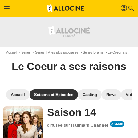
profil
menu
search
Accueil
Séries
Séries TV les plus populaires
Séries Drame
Le Coeur a ses raisons
Le Coeur a ses raisons
Accueil
Saisons et Episodes
Casting
News
Vidéo
Saison 14
À VENIR
diffusée sur
Hallmark Channel