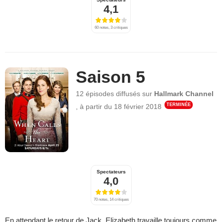
4,1
60 notes, 3 critiques
Saison 5
12 épisodes
diffusés sur
Hallmark Channel
TERMINÉE
,
à partir du
18 février 2018
Spectateurs
4,0
70 notes, 14 critiques
En attendant le retour de Jack, Elizabeth travaille toujours comme