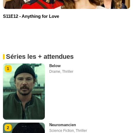
S11E12 - Anything for Love
Séries les + attendues
Below
1
Drame
,
Thriller
Neuromancien
2
Science Fiction
,
Thriller