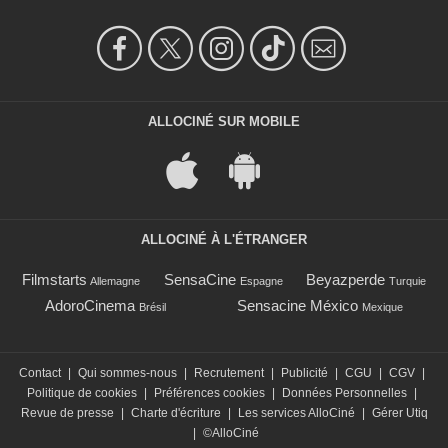
ALLOCINÉ SUR MOBILE
ALLOCINÉ À L'ÉTRANGER
Filmstarts
SensaCine
Beyazperde
Allemagne
Espagne
Turquie
AdoroCinema
Sensacine México
Brésil
Mexique
Contact
|
Qui sommes-nous
|
Recrutement
|
Publicité
|
CGU
|
CGV
|
Politique de cookies
|
Préférences cookies
|
Données Personnelles
|
Revue de presse
|
Charte d'écriture
|
Les services AlloCiné
|
Gérer Utiq
|
©AlloCiné