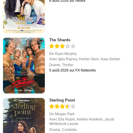
6 août 2026 sur Netflix
The Shards
De
Ryan Murphy
Avec
Igby Rigney
,
Homer Gere
,
Kaia Gerber
Drame
,
Thriller
5 août 2026 sur FX Networks
Sterling Point
De
Megan Park
Avec
Ella Rubin
,
Amélie Hoeferle
,
Jacob
Whiteduck-Lavoie
Drame
,
Comédie