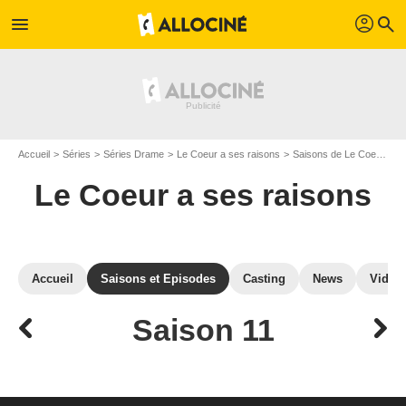
profil
menu
search
Accueil
Séries
Séries Drame
Le Coeur a ses raisons
Saisons de Le Coeur a ses raisons
Le Coeur a ses raisons
Accueil
Saisons et Episodes
Casting
News
Vidéo
Saison 11