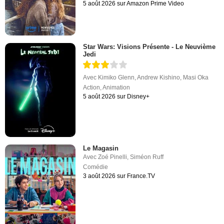
5 août 2026 sur Amazon Prime Video
Star Wars: Visions Présente - Le Neuvième
Jedi
Avec
Kimiko Glenn
,
Andrew Kishino
,
Masi Oka
Action
,
Animation
5 août 2026 sur Disney+
Le Magasin
Avec
Zoé Pinelli
,
Siméon Ruff
Comédie
3 août 2026 sur France.TV