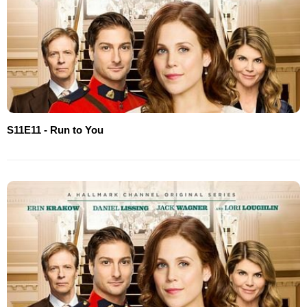
S11E11 - Run to You