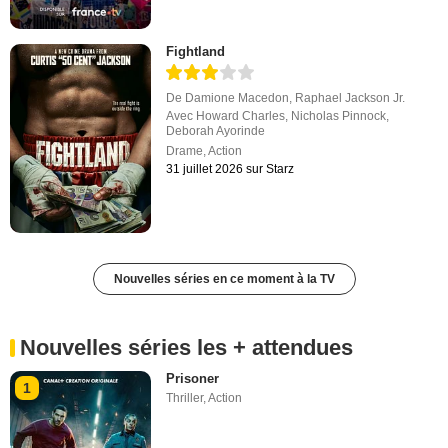
Fightland
De
Damione Macedon
,
Raphael Jackson Jr.
Avec
Howard Charles
,
Nicholas Pinnock
,
Deborah Ayorinde
Drame
,
Action
31 juillet 2026 sur Starz
Nouvelles séries en ce moment à la TV
Nouvelles séries les + attendues
Prisoner
1
Thriller
,
Action