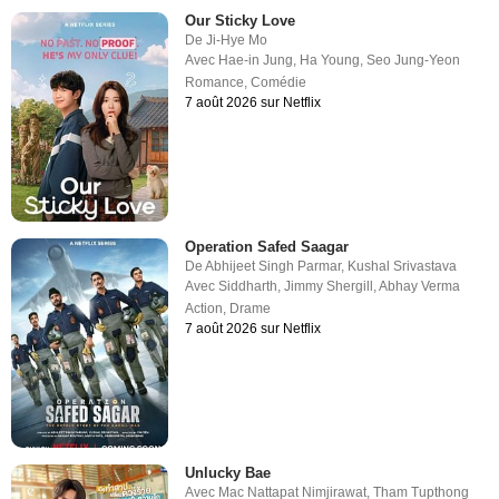
Our Sticky Love
De
Ji-Hye Mo
Avec
Hae-in Jung
,
Ha Young
,
Seo Jung-Yeon
Romance
,
Comédie
7 août 2026 sur Netflix
Operation Safed Saagar
De
Abhijeet Singh Parmar
,
Kushal Srivastava
Avec
Siddharth
,
Jimmy Shergill
,
Abhay Verma
Action
,
Drame
7 août 2026 sur Netflix
Unlucky Bae
Avec
Mac Nattapat Nimjirawat
,
Tham Tupthong