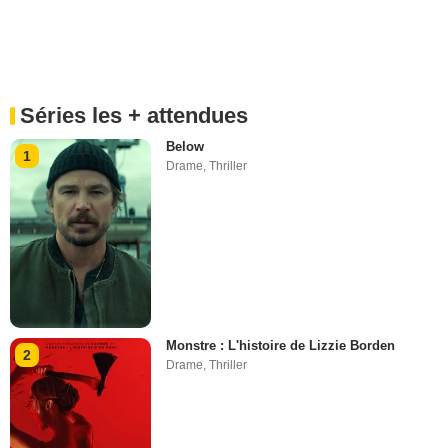
Séries les + attendues
Below
1
Drame
,
Thriller
Monstre : L'histoire de Lizzie Borden
2
Drame
,
Thriller