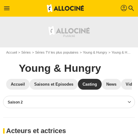
profil
menu
search
Accueil
Séries
Séries TV les plus populaires
Young & Hungry
Young & Hungry S02
Young & Hungry
Accueil
Saisons et Episodes
Casting
News
Vidéo
Saison 2
Acteurs et actrices