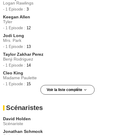
Logan Rawlings
- 1 Episode :
3
Keegan Allen
Tyler
- 1 Episode :
12
Jodi Long
Mrs. Park
- 1 Episode :
13
Taylor Zakhar Perez
Benji Rodriguez
- 1 Episode :
14
Cleo King
Madame Paulette
- 1 Episode :
15
Voir la liste complète
Jackee Harry
JoJo
Scénaristes
- 1 Episode :
21
Miguel Pinzon
David Holden
Andre
Scénariste
- 1 Episode :
1
Jonathan Schmock
Laird Macintosh