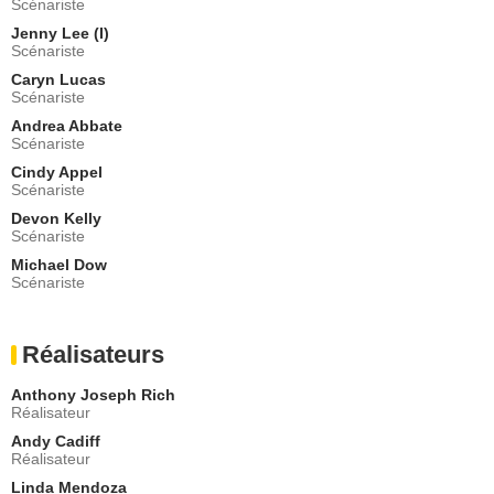
Scénariste
Mr Stubner
Jenny Lee (I)
- 1 Episode :
3
Scénariste
Jim Pirri
Dmitri
Caryn Lucas
Scénariste
- 1 Episode :
6
Andrea Abbate
Abbie Cobb
Scénariste
Danielle
- 1 Episode :
7
Cindy Appel
Scénariste
Alexis Carra
Sarah
Devon Kelly
Scénariste
- 1 Episode :
12
Michael Dow
John Gemberling
Scénariste
Dr Andy Walker
- 1 Episode :
15
Joel Brooks
Réalisateurs
Rabbi Shapiro
- 1 Episode :
20
Anthony Joseph Rich
Anna Grace Barlow
Réalisateur
Lauren
Andy Cadiff
- 1 Episode :
1
Réalisateur
Kenneth-Michael Glass
Linda Mendoza
Raphael